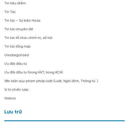
Tin tiêu điểm
Tin Tức
Tin tức – Sự kiện Heza
Tin tức chuyên đề
Tin tức tổ chức chính trị, xã hội
Tin tức tổng hợp
Uncategorized
Ưu đãi đầu tư
Ưu đãi đầu tư (trong KKT, trong KCN)
Văn bản quy phạm pháp luật (Luật, Nghị định, Thông tư…)
Vị trí chiến lược
Videos
Lưu trữ