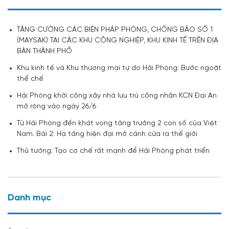
TĂNG CƯỜNG CÁC BIỆN PHÁP PHÒNG, CHỐNG BÃO SỐ 1
(MAYSAK) TẠI CÁC KHU CÔNG NGHIỆP, KHU KINH TẾ TRÊN ĐỊA
BÀN THÀNH PHỐ
Khu kinh tế và Khu thương mại tự do Hải Phòng: Bước ngoặt
thể chế
Hải Phòng khởi công xây nhà lưu trú công nhân KCN Đại An
mở rộng vào ngày 26/6
Từ Hải Phòng đến khát vọng tăng trưởng 2 con số của Việt
Nam. Bài 2: Hạ tầng hiện đại mở cánh cửa ra thế giới
Thủ tướng: Tạo cơ chế rất mạnh để Hải Phòng phát triển
Danh mục