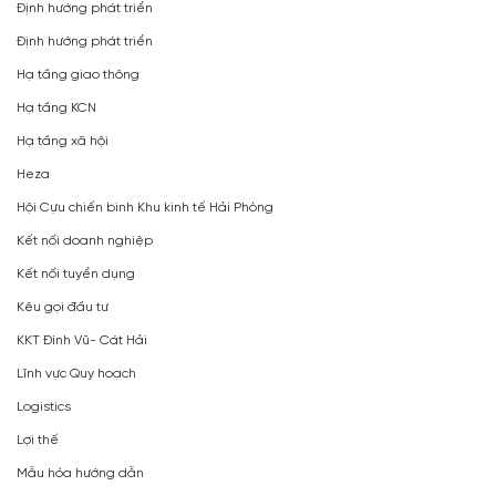
Định hướng phát triển
Định hướng phát triển
Hạ tầng giao thông
Hạ tầng KCN
Hạ tầng xã hội
Heza
Hội Cựu chiến binh Khu kinh tế Hải Phòng
Kết nối doanh nghiệp
Kết nối tuyển dụng
Kêu gọi đầu tư
KKT Đình Vũ- Cát Hải
Lĩnh vực Quy hoạch
Logistics
Lợi thế
Mẫu hóa hướng dẫn