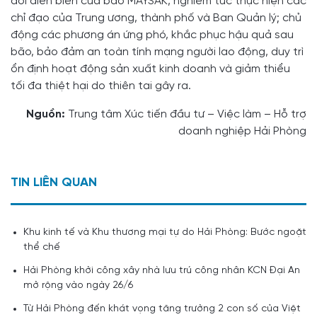
dõi diễn biến của bão MAYSAK, nghiêm túc thực hiện các
chỉ đạo của Trung ương, thành phố và Ban Quản lý; chủ
động các phương án ứng phó, khắc phục hậu quả sau
bão, bảo đảm an toàn tính mạng người lao động, duy trì
ổn định hoạt động sản xuất kinh doanh và giảm thiểu
tối đa thiệt hại do thiên tai gây ra.
Nguồn:
Trung tâm Xúc tiến đầu tư – Việc làm – Hỗ trợ
doanh nghiệp Hải Phòng
TIN LIÊN QUAN
Khu kinh tế và Khu thương mại tự do Hải Phòng: Bước ngoặt
thể chế
Hải Phòng khởi công xây nhà lưu trú công nhân KCN Đại An
mở rộng vào ngày 26/6
Từ Hải Phòng đến khát vọng tăng trưởng 2 con số của Việt