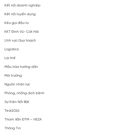
Kết nối doanh nghiệp
Kết nối tuyển dụng
Kêu gọi đầu tư
KKT Đình Vũ- Cát Hải
Lĩnh vực Quy hoạch
Logistics
Lợi thế
Mẫu hóa hướng dẫn
Môi trường
Nguồn nhân lực
Phòng, chống dịch bệnh
Sự Kiện Nổi Bật
Test2026
Tham Vấn ĐTM – HEZA
Thông Tin