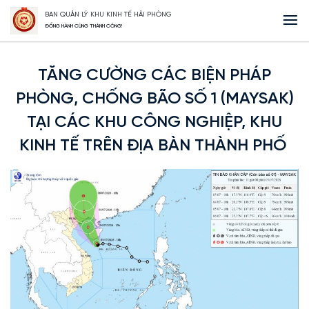
BAN QUẢN LÝ KHU KINH TẾ HẢI PHÒNG
Trang Chủ
TĂNG CƯỜNG CÁC BIỆN PHÁP PHÒNG, CHỐNG BÃO SỐ 1
ĐỒNG HÀNH CÙNG THÀNH CÔNG!
(MAYSAK) TẠI CÁC KHU CÔNG NGHIỆP, KHU KINH TẾ TRÊN ĐỊA BÀN THÀNH PHỐ
TĂNG CƯỜNG CÁC BIỆN PHÁP
PHÒNG, CHỐNG BÃO SỐ 1 (MAYSAK)
TẠI CÁC KHU CÔNG NGHIỆP, KHU
KINH TẾ TRÊN ĐỊA BÀN THÀNH PHỐ