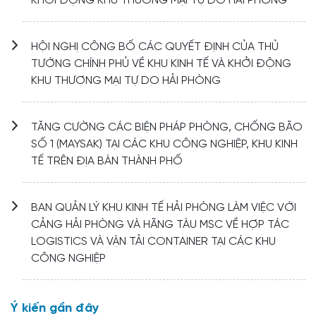
KHỞI ĐỘNG KHU THƯƠNG MẠI TỰ DO HẢI PHÒNG
HỘI NGHỊ CÔNG BỐ CÁC QUYẾT ĐỊNH CỦA THỦ
TƯỚNG CHÍNH PHỦ VỀ KHU KINH TẾ VÀ KHỞI ĐỘNG
KHU THƯƠNG MẠI TỰ DO HẢI PHÒNG
TĂNG CƯỜNG CÁC BIỆN PHÁP PHÒNG, CHỐNG BÃO
SỐ 1 (MAYSAK) TẠI CÁC KHU CÔNG NGHIỆP, KHU KINH
TẾ TRÊN ĐỊA BÀN THÀNH PHỐ
BAN QUẢN LÝ KHU KINH TẾ HẢI PHÒNG LÀM VIỆC VỚI
CẢNG HẢI PHÒNG VÀ HÃNG TÀU MSC VỀ HỢP TÁC
LOGISTICS VÀ VẬN TẢI CONTAINER TẠI CÁC KHU
CÔNG NGHIỆP
Ý kiến ​​gần đây