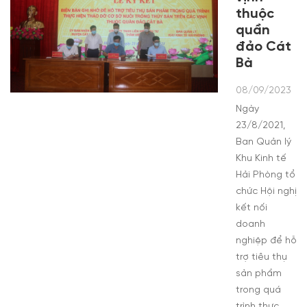
thuộc
quần
đảo Cát
Bà
08/09/2023
Ngày
23/8/2021,
Ban Quản lý
Khu Kinh tế
Hải Phòng tổ
chức Hội nghị
kết nối
doanh
nghiệp để hỗ
trợ tiêu thụ
sản phẩm
trong quá
trình thực