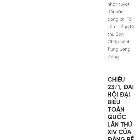
nhất tuyệt
đối bầu
đồng chí Tô
Lâm, Tổng Bí
thư Ban
Chấp hành
Trung ương
Đảng…
CHIỀU
23/1, ĐẠI
HỘI ĐẠI
BIỂU
TOÀN
QUỐC
LẦN THỨ
XIV CỦA
ĐẢNG BẾ