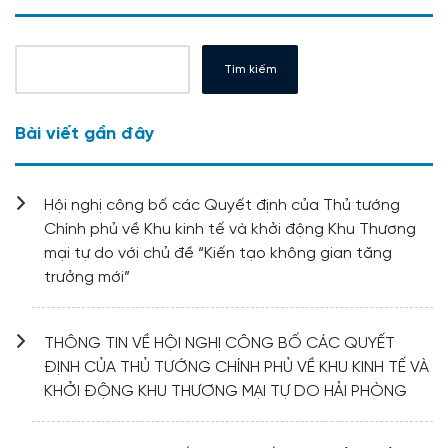
Tìm kiếm
Bài viết gần đây
Hội nghị công bố các Quyết định của Thủ tướng
Chính phủ về Khu kinh tế và khởi động Khu Thương
mại tự do với chủ đề “Kiến tạo không gian tăng
trưởng mới”
THÔNG TIN VỀ HỘI NGHỊ CÔNG BỐ CÁC QUYẾT
ĐỊNH CỦA THỦ TƯỚNG CHÍNH PHỦ VỀ KHU KINH TẾ VÀ
KHỞI ĐỘNG KHU THƯƠNG MẠI TỰ DO HẢI PHÒNG