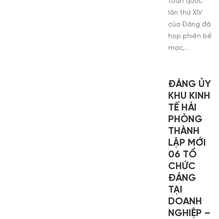
toàn quốc
lần thứ XIV
của Đảng đã
họp phiên bế
mạc,…
ĐẢNG ỦY
KHU KINH
TẾ HẢI
PHÒNG
THÀNH
LẬP MỚI
06 TỔ
CHỨC
ĐẢNG
TẠI
DOANH
NGHIỆP –