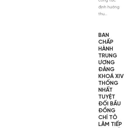
công tác
định hướng
thu…
BAN
CHẤP
HÀNH
TRUNG
ƯƠNG
ĐẢNG
KHOÁ XIV
THỐNG
NHẤT
TUYỆT
ĐỐI BẦU
ĐỒNG
CHÍ TÔ
LÂM TIẾP