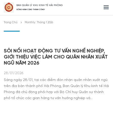
BAN QUẢN LÝ KHU KINH TẾ HẢI PHÒNG
ĐỒNG HÀNH CÙNG THÀNH CÔNG!
Trang Chủ
Monthly: Tháng 1 2026
SÔI NỔI HOẠT ĐỘNG TƯ VẤN NGHỀ NGHIỆP,
GIỚI THIỆU VIỆC LÀM CHO QUÂN NHÂN XUẤT
NGŨ NĂM 2026
28/01/2026
Sáng ngày 28/01, tại các điểm đón nhận quân nhân xuất ngũ
trên địa bàn thành phố Hải Phòng, Ban Quản lý Khu kinh tế Hải
Phòng đã chủ động phối hợp với Bộ Chỉ huy Quân sự thành
phố tổ chức các gian hàng tư vấn hướng nghiệp và…