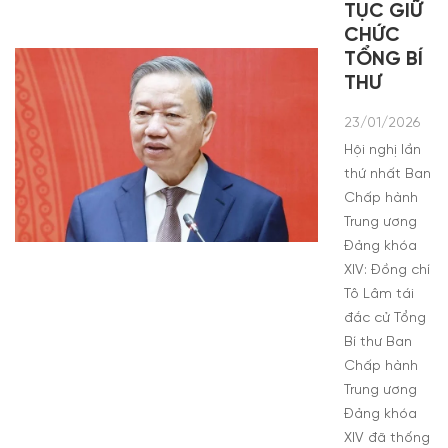
TỤC GIỮ
CHỨC
TỔNG BÍ
THƯ
23/01/2026
Hội nghị lần
thứ nhất Ban
Chấp hành
Trung ương
Đảng khóa
XIV: Đồng chí
Tô Lâm tái
đắc cử Tổng
Bí thư Ban
Chấp hành
Trung ương
Đảng khóa
XIV đã thống