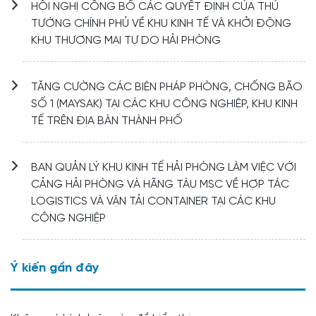
HỘI NGHỊ CÔNG BỐ CÁC QUYẾT ĐỊNH CỦA THỦ
TƯỚNG CHÍNH PHỦ VỀ KHU KINH TẾ VÀ KHỞI ĐỘNG
KHU THƯƠNG MẠI TỰ DO HẢI PHÒNG
TĂNG CƯỜNG CÁC BIỆN PHÁP PHÒNG, CHỐNG BÃO
SỐ 1 (MAYSAK) TẠI CÁC KHU CÔNG NGHIỆP, KHU KINH
TẾ TRÊN ĐỊA BÀN THÀNH PHỐ
BAN QUẢN LÝ KHU KINH TẾ HẢI PHÒNG LÀM VIỆC VỚI
CẢNG HẢI PHÒNG VÀ HÃNG TÀU MSC VỀ HỢP TÁC
LOGISTICS VÀ VẬN TẢI CONTAINER TẠI CÁC KHU
CÔNG NGHIỆP
Ý kiến ​​gần đây