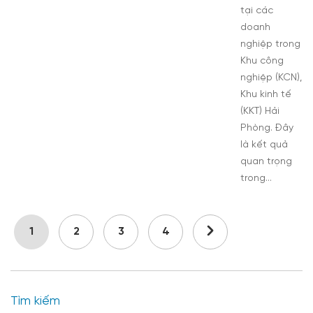
tại các
doanh
nghiệp trong
Khu công
nghiệp (KCN),
Khu kinh tế
(KKT) Hải
Phòng. Đây
là kết quả
quan trọng
trong…
1
2
3
4
Tìm kiếm