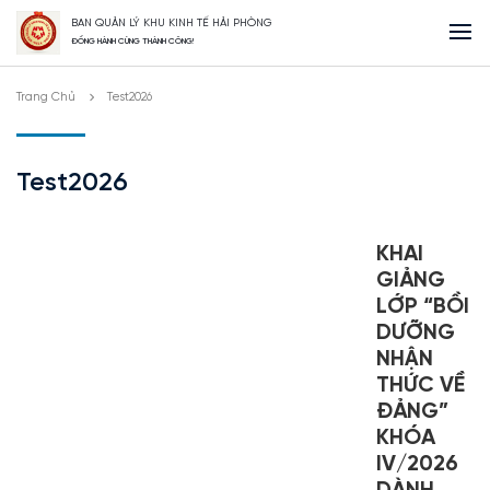
BAN QUẢN LÝ KHU KINH TẾ HẢI PHÒNG
ĐỒNG HÀNH CÙNG THÀNH CÔNG!
Trang Chủ
Test2026
Test2026
KHAI
GIẢNG
LỚP “BỒI
DƯỠNG
NHẬN
THỨC VỀ
ĐẢNG”
KHÓA
IV/2026