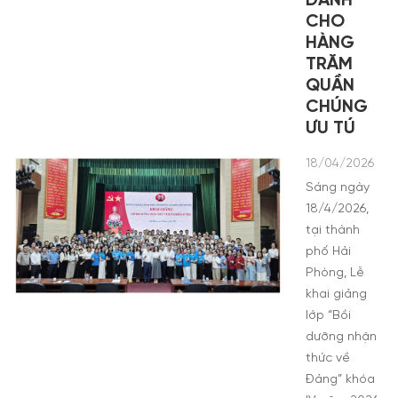
DÀNH
CHO
HÀNG
TRĂM
QUẦN
CHÚNG
ƯU TÚ
18/04/2026
Sáng ngày
18/4/2026,
tại thành
phố Hải
Phòng, Lễ
khai giảng
lớp “Bồi
dưỡng nhận
thức về
Đảng” khóa