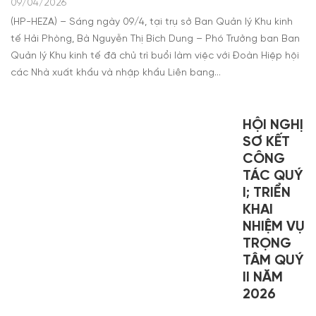
09/04/2026
(HP-HEZA) – Sáng ngày 09/4, tại trụ sở Ban Quản lý Khu kinh
tế Hải Phòng, Bà Nguyễn Thị Bích Dung – Phó Trưởng ban Ban
Quản lý Khu kinh tế đã chủ trì buổi làm việc với Đoàn Hiệp hội
các Nhà xuất khẩu và nhập khẩu Liên bang…
HỘI NGHỊ
SƠ KẾT
CÔNG
TÁC QUÝ
I; TRIỂN
KHAI
NHIỆM VỤ
TRỌNG
TÂM QUÝ
II NĂM
2026