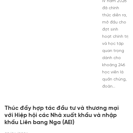
IV năm 2026
đã chính
thức diễn ra,
mở đầu cho
đợt sinh
hoạt chính trị
và học tập
quan trọng
dành cho
khoảng 246
học viên là
quần chúng,
đoàn…
Thúc đẩy hợp tác đầu tư và thương mại
với Hiệp hội các Nhà xuất khẩu và nhập
khẩu Liên bang Nga (AEI)