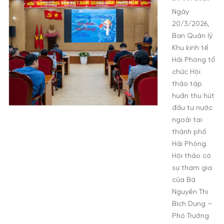
Ngày
20/3/2026,
Ban Quản lý
Khu kinh tế
Hải Phòng tổ
chức Hội
thảo tập
huấn thu hút
đầu tư nước
ngoài tại
thành phố
Hải Phòng.
Hội thảo có
sự tham gia
của Bà
Nguyễn Thị
Bích Dung –
Phó Trưởng