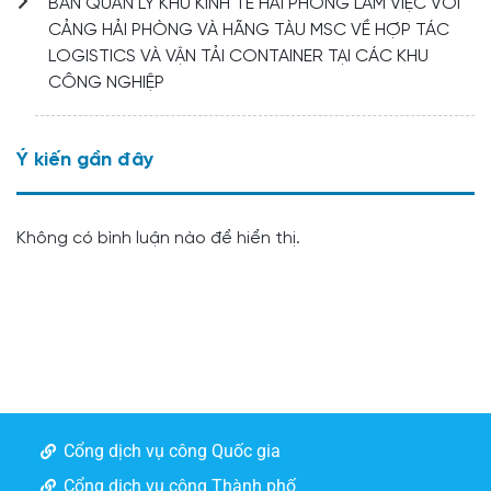
BAN QUẢN LÝ KHU KINH TẾ HẢI PHÒNG LÀM VIỆC VỚI
CẢNG HẢI PHÒNG VÀ HÃNG TÀU MSC VỀ HỢP TÁC
LOGISTICS VÀ VẬN TẢI CONTAINER TẠI CÁC KHU
CÔNG NGHIỆP
Ý kiến ​​gần đây
Không có bình luận nào để hiển thị.
Cổng dịch vụ công Quốc gia
Cổng dịch vụ công Thành phố