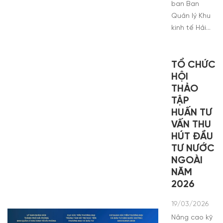
ban Ban
Quản lý Khu
kinh tế Hải…
TỔ CHỨC
HỘI
THẢO
TẬP
HUẤN TƯ
VẤN THU
HÚT ĐẦU
TƯ NƯỚC
NGOÀI
NĂM
2026
19/03/2026
Nâng cao kỹ