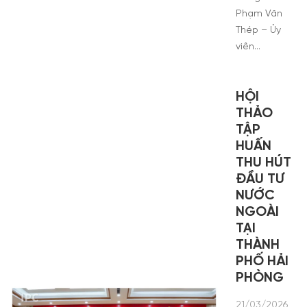
Phạm Văn
Thép – Ủy
viên…
HỘI
THẢO
TẬP
HUẤN
THU HÚT
ĐẦU TƯ
NƯỚC
NGOÀI
TẠI
THÀNH
PHỐ HẢI
PHÒNG
21/03/2026