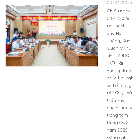
08/04/2026
Chiều ngày
08/4/2026,
tại thành
phố Hải
Phòng, Ban
Quản lý Khu
kinh tế (BQL
KKT) Hải
Phòng đã tổ
chức Hội nghị
sơ kết công
tác Quý I và
triển khai
các nhiệm vụ
trọng tâm
trong Quý II
năm 2026.
Đồng chí