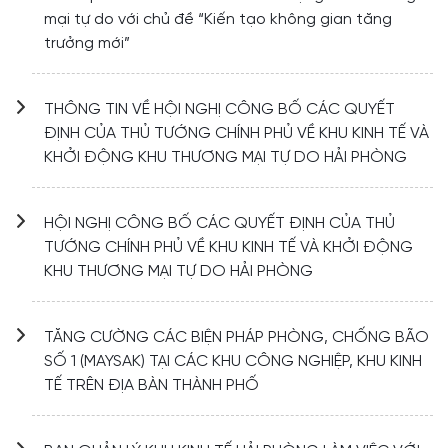
mại tự do với chủ đề “Kiến tạo không gian tăng
trưởng mới”
THÔNG TIN VỀ HỘI NGHỊ CÔNG BỐ CÁC QUYẾT
ĐỊNH CỦA THỦ TƯỚNG CHÍNH PHỦ VỀ KHU KINH TẾ VÀ
KHỞI ĐỘNG KHU THƯƠNG MẠI TỰ DO HẢI PHÒNG
HỘI NGHỊ CÔNG BỐ CÁC QUYẾT ĐỊNH CỦA THỦ
TƯỚNG CHÍNH PHỦ VỀ KHU KINH TẾ VÀ KHỞI ĐỘNG
KHU THƯƠNG MẠI TỰ DO HẢI PHÒNG
TĂNG CƯỜNG CÁC BIỆN PHÁP PHÒNG, CHỐNG BÃO
SỐ 1 (MAYSAK) TẠI CÁC KHU CÔNG NGHIỆP, KHU KINH
TẾ TRÊN ĐỊA BÀN THÀNH PHỐ