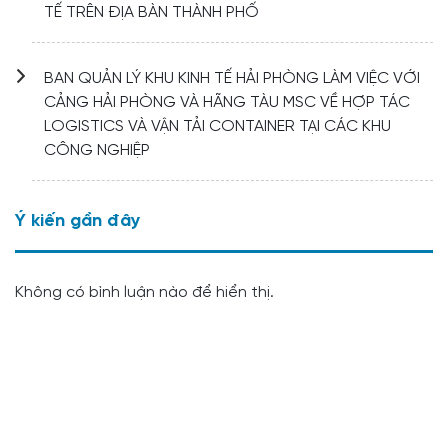
TẾ TRÊN ĐỊA BÀN THÀNH PHỐ
BAN QUẢN LÝ KHU KINH TẾ HẢI PHÒNG LÀM VIỆC VỚI
CẢNG HẢI PHÒNG VÀ HÃNG TÀU MSC VỀ HỢP TÁC
LOGISTICS VÀ VẬN TẢI CONTAINER TẠI CÁC KHU
CÔNG NGHIỆP
Ý kiến ​​gần đây
Không có bình luận nào để hiển thị.