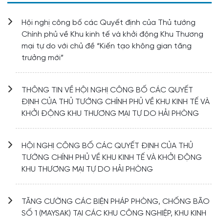
Hội nghị công bố các Quyết định của Thủ tướng
Chính phủ về Khu kinh tế và khởi động Khu Thương
mại tự do với chủ đề “Kiến tạo không gian tăng
trưởng mới”
THÔNG TIN VỀ HỘI NGHỊ CÔNG BỐ CÁC QUYẾT
ĐỊNH CỦA THỦ TƯỚNG CHÍNH PHỦ VỀ KHU KINH TẾ VÀ
KHỞI ĐỘNG KHU THƯƠNG MẠI TỰ DO HẢI PHÒNG
HỘI NGHỊ CÔNG BỐ CÁC QUYẾT ĐỊNH CỦA THỦ
TƯỚNG CHÍNH PHỦ VỀ KHU KINH TẾ VÀ KHỞI ĐỘNG
KHU THƯƠNG MẠI TỰ DO HẢI PHÒNG
TĂNG CƯỜNG CÁC BIỆN PHÁP PHÒNG, CHỐNG BÃO
SỐ 1 (MAYSAK) TẠI CÁC KHU CÔNG NGHIỆP, KHU KINH