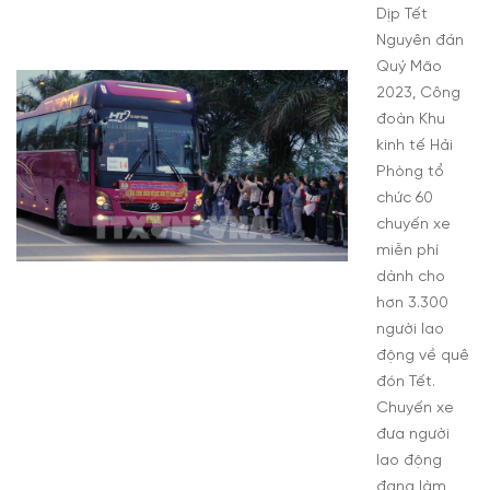
Dịp Tết
Nguyên đán
Quý Mão
2023, Công
đoàn Khu
kinh tế Hải
Phòng tổ
chức 60
chuyến xe
miễn phí
dành cho
hơn 3.300
người lao
động về quê
đón Tết.
Chuyến xe
đưa người
lao động
đang làm