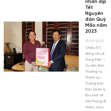
nhân dịp
Tết
Nguyên
đán Quý
Mão năm
2023
10/01/2023
Chiều 9/1,
đồng chí Lê
Trung Kiên –
Ủy viên Ban
Thường vụ
Thành ủy –
Trưởng ban
Ban Quản lý
Khu kinh tế
Hải Phòng đi
thăm, chúc