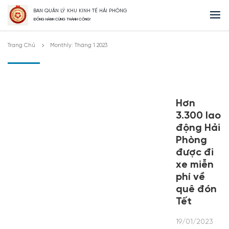
BAN QUẢN LÝ KHU KINH TẾ HẢI PHÒNG
ĐỒNG HÀNH CÙNG THÀNH CÔNG!
Trang Chủ
Monthly: Tháng 1 2023
Hơn
3.300 lao
động Hải
Phòng
được đi
xe miễn
phí về
quê đón
Tết
19/01/2023