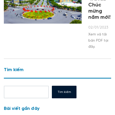
Chúc
mừng
năm mới!
02/01/2023
Xem và tải
bản PDF tại
đây.
Tìm kiếm
Tìm kiếm
Bài viết gần đây