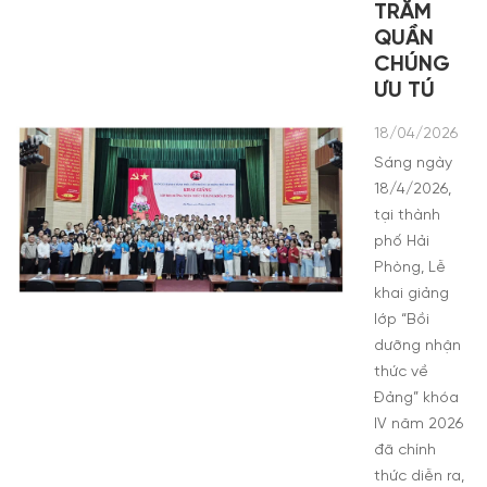
TRĂM
QUẦN
CHÚNG
ƯU TÚ
18/04/2026
Sáng ngày
18/4/2026,
tại thành
phố Hải
Phòng, Lễ
khai giảng
lớp “Bồi
dưỡng nhận
thức về
Đảng” khóa
IV năm 2026
đã chính
thức diễn ra,