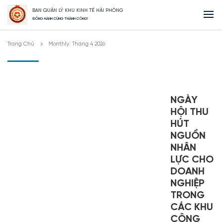
BAN QUẢN LÝ KHU KINH TẾ HẢI PHÒNG
ĐỒNG HÀNH CÙNG THÀNH CÔNG!
Trang Chủ
Monthly: Tháng 4 2026
NGÀY
HỘI THU
HÚT
NGUỒN
NHÂN
LỰC CHO
DOANH
NGHIỆP
TRONG
CÁC KHU
CÔNG