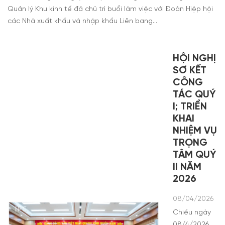
Quản lý Khu kinh tế đã chủ trì buổi làm việc với Đoàn Hiệp hội
các Nhà xuất khẩu và nhập khẩu Liên bang…
HỘI NGHỊ
SƠ KẾT
CÔNG
TÁC QUÝ
I; TRIỂN
KHAI
NHIỆM VỤ
TRỌNG
TÂM QUÝ
II NĂM
2026
08/04/2026
Chiều ngày
08/4/2026,