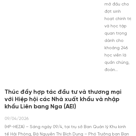
mở đầu cho
đợt sinh
hoạt chính trị
và học tập
quan trọng
dành cho
khoảng 246
học viên là
quần chúng,
đoàn…
Thúc đẩy hợp tác đầu tư và thương mại
với Hiệp hội các Nhà xuất khẩu và nhập
khẩu Liên bang Nga (AEI)
09/04/2026
(HP-HEZA) – Sáng ngày 09/4, tại trụ sở Ban Quản lý Khu kinh
tế Hải Phòng, Bà Nguyễn Thị Bích Dung – Phó Trưởng ban Ban