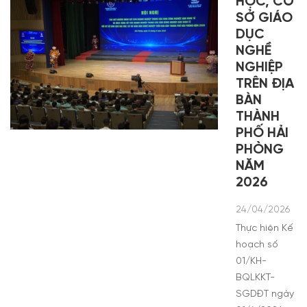
HỌC, CƠ
SỞ GIÁO
DỤC
NGHỀ
NGHIỆP
TRÊN ĐỊA
BÀN
THÀNH
PHỐ HẢI
PHÒNG
NĂM
2026
24/04/2026
Thực hiện Kế
hoạch số
01/KH-
BQLKKT-
SGDĐT ngày