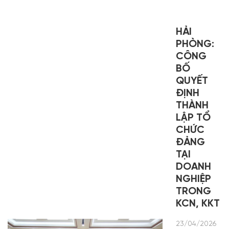
HẢI
PHÒNG:
CÔNG
BỐ
QUYẾT
ĐỊNH
THÀNH
LẬP TỔ
CHỨC
ĐẢNG
TẠI
DOANH
NGHIỆP
TRONG
KCN, KKT
23/04/2026