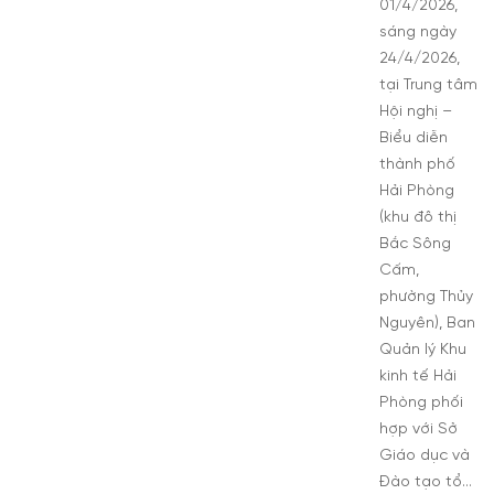
01/4/2026,
sáng ngày
24/4/2026,
tại Trung tâm
Hội nghị –
Biểu diễn
thành phố
Hải Phòng
(khu đô thị
Bắc Sông
Cấm,
phường Thủy
Nguyên), Ban
Quản lý Khu
kinh tế Hải
Phòng phối
hợp với Sở
Giáo dục và
Đào tạo tổ…