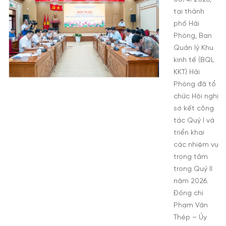
tại thành
phố Hải
Phòng, Ban
Quản lý Khu
kinh tế (BQL
KKT) Hải
Phòng đã tổ
chức Hội nghị
sơ kết công
tác Quý I và
triển khai
các nhiệm vụ
trọng tâm
trong Quý II
năm 2026.
Đồng chí
Phạm Văn
Thép – Ủy