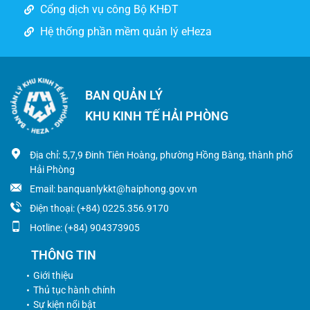
Cổng dịch vụ công Bộ KHĐT
Hệ thống phần mềm quản lý eHeza
BAN QUẢN LÝ
KHU KINH TẾ HẢI PHÒNG
Địa chỉ: 5,7,9 Đinh Tiên Hoàng, phường Hồng Bàng, thành phố
Hải Phòng
Email: banquanlykkt@haiphong.gov.vn
Điện thoại: (+84) 0225.356.9170
Hotline: (+84) 904373905
THÔNG TIN
Giới thiệu
Thủ tục hành chính
Sự kiện nổi bật