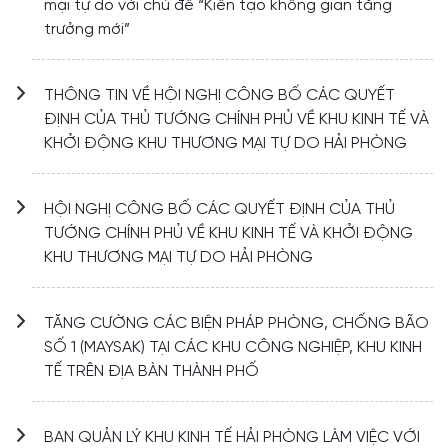
mại tự do với chủ đề “Kiến tạo không gian tăng
trưởng mới”
THÔNG TIN VỀ HỘI NGHỊ CÔNG BỐ CÁC QUYẾT
ĐỊNH CỦA THỦ TƯỚNG CHÍNH PHỦ VỀ KHU KINH TẾ VÀ
KHỞI ĐỘNG KHU THƯƠNG MẠI TỰ DO HẢI PHÒNG
HỘI NGHỊ CÔNG BỐ CÁC QUYẾT ĐỊNH CỦA THỦ
TƯỚNG CHÍNH PHỦ VỀ KHU KINH TẾ VÀ KHỞI ĐỘNG
KHU THƯƠNG MẠI TỰ DO HẢI PHÒNG
TĂNG CƯỜNG CÁC BIỆN PHÁP PHÒNG, CHỐNG BÃO
SỐ 1 (MAYSAK) TẠI CÁC KHU CÔNG NGHIỆP, KHU KINH
TẾ TRÊN ĐỊA BÀN THÀNH PHỐ
BAN QUẢN LÝ KHU KINH TẾ HẢI PHÒNG LÀM VIỆC VỚI