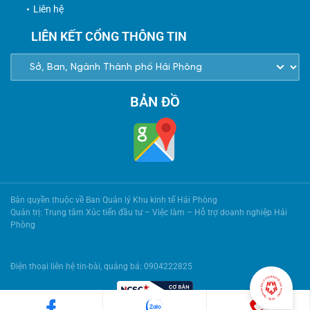
Liên hệ
LIÊN KẾT CỔNG THÔNG TIN
BẢN ĐỒ
Bản quyền thuộc về Ban Quản lý Khu kinh tế Hải Phòng
Quản trị: Trung tâm Xúc tiến đầu tư – Việc làm – Hỗ trợ doanh nghiệp Hải
Phòng
Điện thoại liên hệ tin-bài, quảng bá: 0904222825