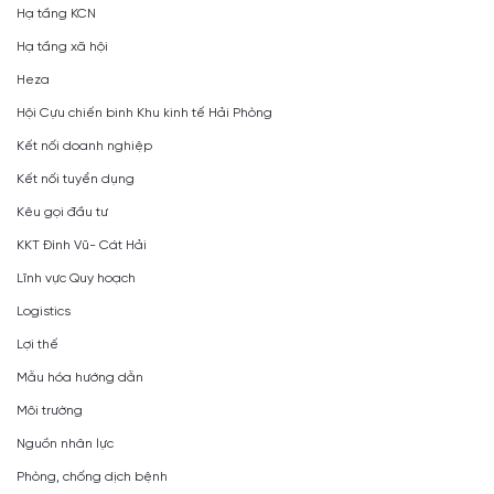
Hạ tầng KCN
Hạ tầng xã hội
Heza
Hội Cựu chiến binh Khu kinh tế Hải Phòng
Kết nối doanh nghiệp
Kết nối tuyển dụng
Kêu gọi đầu tư
KKT Đình Vũ- Cát Hải
Lĩnh vực Quy hoạch
Logistics
Lợi thế
Mẫu hóa hướng dẫn
Môi trường
Nguồn nhân lực
Phòng, chống dịch bệnh