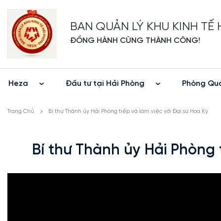
BAN QUẢN LÝ KHU KINH TẾ
ĐỒNG HÀNH CÙNG THÀNH CÔNG!
Heza
Đầu tư tại Hải Phòng
Phòng Quả
Trang Chủ
Bí thư Thành ủy Hải Phòng tiếp và làm việc với Đại sứ Hoa Kỳ
Bí thư Thành ủy Hải Phòng t