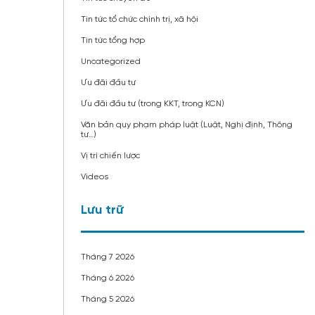
Tin tức tổ chức chính trị, xã hội
Tin tức tổng hợp
Uncategorized
Ưu đãi đầu tư
Ưu đãi đầu tư (trong KKT, trong KCN)
Văn bản quy phạm pháp luật (Luật, Nghị định, Thông
tư…)
Vị trí chiến lược
Videos
Lưu trữ
Tháng 7 2026
Tháng 6 2026
Tháng 5 2026