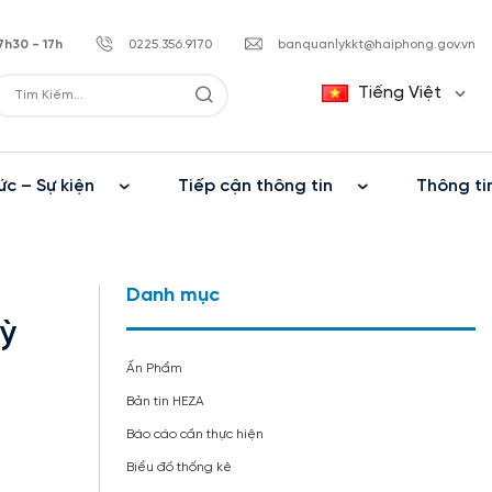
7h30 - 17h
0225.356.9170
banquanlykkt@haiphong.gov.vn
Tiếng Việt
ức – Sự kiện
Tiếp cận thông tin
Thông ti
Danh mục
Kỳ
Ấn Phẩm
Bản tin HEZA
Báo cáo cần thực hiện
Biểu đồ thống kê