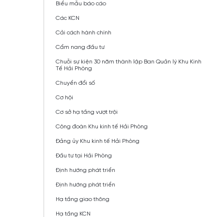
Biểu mẫu báo cáo
Các KCN
Cải cách hành chính
Cẩm nang đầu tư
Chuỗi sự kiện 30 năm thành lập Ban Quản lý Khu Kinh
Tế Hải Phòng
Chuyển đổi số
Cơ hội
Cơ sở hạ tầng vượt trội
Công đoàn Khu kinh tế Hải Phòng
Đảng ủy Khu kinh tế Hải Phòng
Đầu tư tại Hải Phòng
Định hướng phát triển
Định hướng phát triển
Hạ tầng giao thông
Hạ tầng KCN