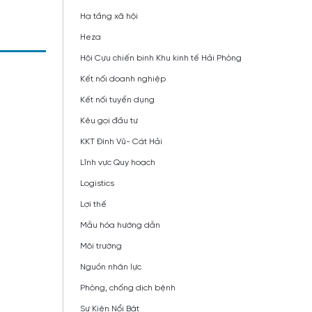
Hạ tầng xã hội
Heza
Hội Cựu chiến binh Khu kinh tế Hải Phòng
Kết nối doanh nghiệp
Kết nối tuyển dụng
Kêu gọi đầu tư
KKT Đình Vũ- Cát Hải
Lĩnh vực Quy hoạch
Logistics
Lợi thế
Mẫu hóa hướng dẫn
Môi trường
Nguồn nhân lực
Phòng, chống dịch bệnh
Sự Kiện Nổi Bật