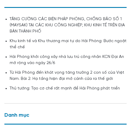
TĂNG CƯỜNG CÁC BIỆN PHÁP PHÒNG, CHỐNG BÃO SỐ 1
(MAYSAK) TẠI CÁC KHU CÔNG NGHIỆP, KHU KINH TẾ TRÊN ĐỊA
BÀN THÀNH PHỐ
Khu kinh tế và Khu thương mại tự do Hải Phòng: Bước ngoặt
thể chế
Hải Phòng khởi công xây nhà lưu trú công nhân KCN Đại An
mở rộng vào ngày 26/6
Từ Hải Phòng đến khát vọng tăng trưởng 2 con số của Việt
Nam. Bài 2: Hạ tầng hiện đại mở cánh cửa ra thế giới
Thủ tướng: Tạo cơ chế rất mạnh để Hải Phòng phát triển
Danh mục