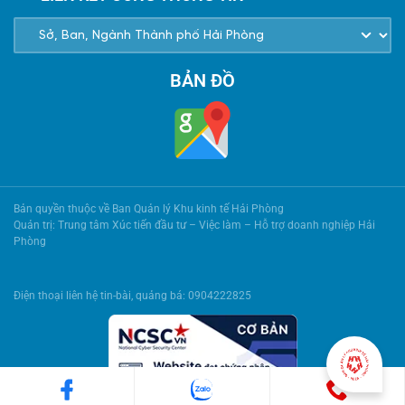
BẢN ĐỒ
Bản quyền thuộc về Ban Quản lý Khu kinh tế Hải Phòng
Quản trị: Trung tâm Xúc tiến đầu tư – Việc làm – Hỗ trợ doanh nghiệp Hải
Phòng
Điện thoại liên hệ tin-bài, quảng bá: 0904222825