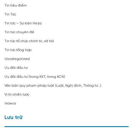
Tin tiêu điểm
Tin Tức
Tin tức – Sự kiện Heza
Tin tức chuyên đề
Tin tức tổ chức chính trị, xã hội
Tin tức tổng hợp
Uncategorized
Ưu đãi đầu tư
Ưu đãi đầu tư (trong KKT, trong KCN)
Văn bản quy phạm pháp luật (Luật, Nghị định, Thông tư…)
Vị trí chiến lược
Videos
Lưu trữ