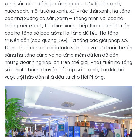
xanh sẵn có – để hấp dẫn nhà đầu tư với điện xanh,
nước sạch, môi trường xanh, xử lý rác thải xanh, hạ tầng
các nhà xưởng có sẵn, xanh – thông minh với các hệ
thống kiểm soát; tài chính xanh. Tiếp theo là phát triển
các hạ tầng số bao gồm: Hạ tầng dữ liệu, Hạ tầng
truyền dẫn (cáp quang, 5G), Hạ tầng các giải pháp số.
Đồng thời, cần có chiến lược săn đón và sự chuẩn bị sẵn
sàng hạ tầng cứng và hạ tầng mềm đủ lớn để đón
những doanh nghiệp lớn trên thế giới. Phát triển hạ tầng
số – hình thành chuyển đổi kép số – xanh, tạo lợi thế
vượt trội hấp dẫn nhà đầu tư cho Hải Phòng.