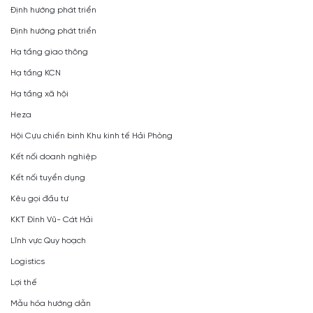
Định hướng phát triển
Định hướng phát triển
Hạ tầng giao thông
Hạ tầng KCN
Hạ tầng xã hội
Heza
Hội Cựu chiến binh Khu kinh tế Hải Phòng
Kết nối doanh nghiệp
Kết nối tuyển dụng
Kêu gọi đầu tư
KKT Đình Vũ- Cát Hải
Lĩnh vực Quy hoạch
Logistics
Lợi thế
Mẫu hóa hướng dẫn