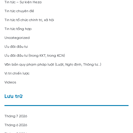
Tin tức – Sự kiện Heza
Tin tức chuyên đề
Tin tức tổ chức chính trị, xã hội
Tin tức tổng hợp
Uncategorized
Ưu đãi đầu tư
Ưu đãi đầu tư (trong KKT, trong KCN)
Văn bản quy phạm pháp luật (Luật, Nghị định, Thông tư…)
Vị trí chiến lược
Videos
Lưu trữ
Tháng 7 2026
Tháng 6 2026