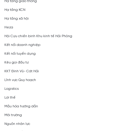
Hạ tầng giao thông
Hạ tầng KCN
Hạ tầng xã hội
Heza
Hội Cựu chiến binh Khu kinh tế Hải Phòng
Kết nối doanh nghiệp
Kết nối tuyển dụng
Kêu gọi đầu tư
KKT Đình Vũ- Cát Hải
Lĩnh vực Quy hoạch
Logistics
Lợi thế
Mẫu hóa hướng dẫn
Môi trường
Nguồn nhân lực