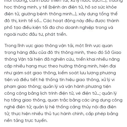
môi trường, cảnh báo thiên tai, xử lý nước sạch…), trường
học thông minh, y tế (bệnh án điện tử, hồ sơ sức khỏe
điện tử, giường bệnh thông minh…), xây dựng tổng thể
đô thị, kinh tế số… Các hoạt động này đều được thành
phố tạo điều kiện tối đa cho doanh nghiệp trong và
ngoài nước đầu tư, phát triển.
Trong lĩnh vực giao thông vận tải, một lĩnh vực quan
trọng hàng đầu của đô thị thông minh, theo đó Sở Giao
thông Vận tải hiện đã nghiên cứu, triển khai nhiều nâng
cấp nhiều hạng mục theo hướng thông minh, hiện đại
như giám sát giao thông, kiểm soát lưu lượng phương
tiện và điều tiết hệ thống tín hiệu giao thông, xử lý vi
phạm giao thông; quản lý và vận hành phương tiện
công cộng bằng lịch trình điện tử, vé điện tử…; quản lý
hạ tầng giao thông, quan trắc bằng các ứng dụng công
nghệ điện tử; quản lý hệ thống cảng thủy nội địa điện
tử; thực hiện nhiều thủ tục hành chính, cấp phép bằng
nền tảng trực tuyến.