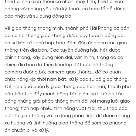
thiết bị như điện thoại cá nhân, máy tính, thiết bị văn
phòng với những yêu cầu kỹ thuật cơ bản để dễ dàng
cập nhật và sử dụng đồng bộ.
Về giao thông thông minh, thành phố Hải Phòng cơ bản
đã có hệ thống giao thông được quy hoạch đồng bộ,
có sự liên kết phù hợp, bảo đảm đáp ứng nhu cầu giao
thông trên địa bàn. Các tuyến đường hầu hết được
chỉnh trang, xây dựng hiện đại, văn minh, trong đó có
nhiều địa bàn đã triển khai lắp đặt các hệ thống
camera đường bộ, camera giao thông… để cơ quan
chức năng kịp thời nắm bắt, xử lý các sự cố giao thông.
Để hiệu quả quản lý giao thông cao hơn nữa, thành phố
cần tiếp tục đẩy mạnh công tác giám sát, tương tác
bằng những giải pháp thông minh đối với mạng lưới giao
thông; tích hợp nhiều tính năng vượt trội; thu thập các
dữ liệu giao thông và tự động phân tích, dự đoán những
xu hướng và tình huống giao thông để sớm có phương
án chuẩn bị và xử lý.