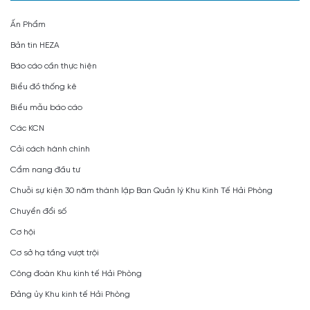
Ấn Phẩm
Bản tin HEZA
Báo cáo cần thực hiện
Biểu đồ thống kê
Biểu mẫu báo cáo
Các KCN
Cải cách hành chính
Cẩm nang đầu tư
Chuỗi sự kiện 30 năm thành lập Ban Quản lý Khu Kinh Tế Hải Phòng
Chuyển đổi số
Cơ hội
Cơ sở hạ tầng vượt trội
Công đoàn Khu kinh tế Hải Phòng
Đảng ủy Khu kinh tế Hải Phòng