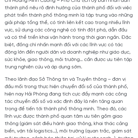
chí Hoàng Minh Cường – Phó Chủ tịch Ủy ban nhân dân
thành phố nêu rõ định hướng của thành phố đối với việc
phát triển thành phố thông minh là tập trung vào những
giải pháp tổng thể, có tính liên kết cao trong nhiều lĩnh
vực, sử dụng các công nghệ có tính đột phá, dẫn đầu
và có thể triển khai vận hành trong thời gian ngắn. Đặc
biệt, đồng chí nhấn mạnh đối với các lĩnh vực có tác
động lớn đến người dân và doanh nghiệp như giáo dục,
sức khỏe, giao thông, môi trường… cần được ưu tiên tập
trung nghiên cứu và áp dụng sớm.
Theo lãnh đạo Sở Thông tin và Truyền thông – đơn vị
đầu mối trong thực hiện chuyển đổi số của thành phố,
hiện nay Hải Phòng đang tích cực đẩy mạnh các công
tác chuyển đổi số và xác định đây là nền tảng quan
trọng để tiến tới thành phố thông minh. Theo đó, các
lĩnh vực được thành phố quan tâm ưu tiên gồm giao
thông (giám sát điều hành giao thông, khai thác cảng
biển, vận tải logistics…), môi trường (quan trắc, giám sát