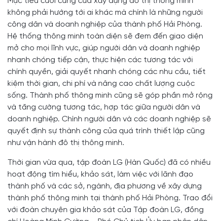
Mục tiêu cuối cùng của xây dựng đô thị thông minh
không phải hướng tới ai khác mà chính là những người
công dân và doanh nghiệp của thành phố Hải Phòng.
Hệ thống thông minh toàn diện sẽ đem đến giao diện
mở cho mọi lĩnh vực, giúp người dân và doanh nghiệp
nhanh chóng tiếp cận, thực hiện các tương tác với
chính quyền, giải quyết nhanh chóng các nhu cầu, tiết
kiệm thời gian, chi phí và nâng cao chất lượng cuộc
sống. Thành phố thông minh cũng sẽ góp phần mở rộng
và tăng cường tương tác, hợp tác giữa người dân và
doanh nghiệp. Chính người dân và các doanh nghiệp sẽ
quyết định sự thành công của quá trình thiết lập cũng
như vận hành đô thị thông minh.
Thời gian vừa qua, tập đoàn LG (Hàn Quốc) đã có nhiều
hoạt động tìm hiểu, khảo sát, làm việc với lãnh đạo
thành phố và các sở, ngành, địa phương về xây dựng
thành phố thông minh tại thành phố Hải Phòng. Trao đổi
với đoàn chuyên gia khảo sát của Tập đoàn LG, đồng