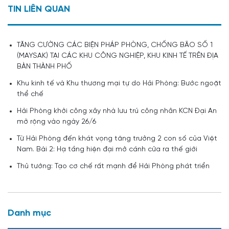
TIN LIÊN QUAN
TĂNG CƯỜNG CÁC BIỆN PHÁP PHÒNG, CHỐNG BÃO SỐ 1
(MAYSAK) TẠI CÁC KHU CÔNG NGHIỆP, KHU KINH TẾ TRÊN ĐỊA
BÀN THÀNH PHỐ
Khu kinh tế và Khu thương mại tự do Hải Phòng: Bước ngoặt
thể chế
Hải Phòng khởi công xây nhà lưu trú công nhân KCN Đại An
mở rộng vào ngày 26/6
Từ Hải Phòng đến khát vọng tăng trưởng 2 con số của Việt
Nam. Bài 2: Hạ tầng hiện đại mở cánh cửa ra thế giới
Thủ tướng: Tạo cơ chế rất mạnh để Hải Phòng phát triển
Danh mục