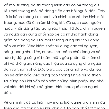
Về môi trường, đô thị thông minh cần có hệ thống dữ
liệu môi trường mở, dễ dàng tiếp cận bởi người dân. Đây
sẽ là kênh thông tin nhanh và chính xác về tình hình môi
trường, mức độ ô nhiễm không khí, độ sạch của nguồn
nước, khối lượng tập trung rác thải… Từ đây, chính quyền
và người dân cùng phối hợp để có những hành động
giảm tác động xấu tới môi trường cũng như chủ động
bảo vệ mình. Việc kiểm soát sử dụng các tài nguyên,
năng lượng như điện, nước… một cách chủ động và số
hóa tự động cũng rất cần thiết, góp phần tiết kiệm chi
phí và thời gian, nâng cao hiệu quả sử dụng cho người
dân và thành phố. Đặc biệt, các công nghệ và dữ liệu
lớn sẽ đảm bảo việc cung cấp thông tin về rủi ro thiên
tai cũng như khuyến cáo sớm những biện pháp ứng phó
với biến đổi khí hậu để giảm thiểu hậu quả cho người
dân.
Về an ninh trật tự, hiện nay mạng lưới camera an ninh đã
triển khai tới tận nhiều khu dân cư, tổ dân phố trở thành