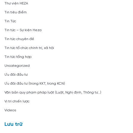
Thư viện HEZA
Tin tiêu điểm
Tin Tức
Tin tức – Sự kiện Heza
Tin tức chuyên đề
Tin tức tổ chức chính trị, xã hội
Tin tức tổng hợp
Uncategorized
Ưu đãi đầu tư
Ưu đãi đầu tư (trong KKT, trong KCN)
Văn bản quy phạm pháp luật (Luật, Nghị định, Thông tư…)
Vị trí chiến lược
Videos
Lưu trữ