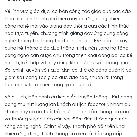
Về lĩnh vực giáo dục, cơ bản công tác giáo dục các cấp
trên địa bàn thành phố hiện nay đã ứng dụng nhiều
công nghệ mới vào giảng dạy thông qua các hình thức
học trực tuyến, chương trình giảng dạy ứng dụng công
nghệ thông tin, trang thiết bị hiện đại… Để tiến tới xây
dựng hệ thống giáo dục thông minh, nền tảng hạ tầng
công nghệ cần được chú trọng triển khai đồng bộ, có kế
hoạch, kết hợp với xây dựng kho dữ liệu số. Thông qua
đó, chính quyền và người dân có thể dễ dàng quản lý và
giám sát công tác giáo dục đào tạo, thuận lợi trong
tiếp cận với các nền tảng giáo dục số.
Về du lịch, bên cạnh du lịch biển truyền thông, Hải Phòng
đang thu hút lượng lớn khách du lịch foodtour. Nhóm du
khách này có độ tuổi trẻ, mức độ lan tỏa thông tin cao
và thường xuyên tiếp cận với điểm đến thông qua nền
tảng công nghệ. Chính vì vậy, thành phố đã triển khai
nhiều ứng dụng, kênh thông tin điện tử để cung cấp