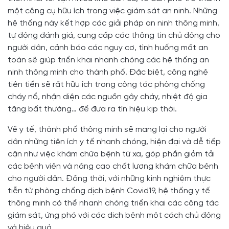
một công cụ hữu ích trong việc giám sát an ninh. Những
hệ thống này kết hợp các giải pháp an ninh thông minh,
tự động đánh giá, cung cấp các thông tin chủ động cho
người dân, cảnh báo các nguy cơ, tình huống mất an
toàn sẽ giúp triển khai nhanh chóng các hệ thống an
ninh thông minh cho thành phố. Đặc biệt, công nghệ
tiên tiến sẽ rất hữu ích trong công tác phòng chống
cháy nổ, nhận diện các nguồn gây cháy, nhiệt độ gia
tăng bất thường… để đưa ra tín hiệu kịp thời.
Về y tế, thành phố thông minh sẽ mang lại cho người
dân những tiện ích y tế nhanh chóng, hiện đại và dễ tiếp
cận như việc khám chữa bệnh từ xa, góp phần giảm tải
các bệnh viện và nâng cao chất lượng khám chữa bệnh
cho người dân. Đồng thời, với những kinh nghiệm thực
tiễn từ phòng chống dịch bệnh Covid19, hệ thống y tế
thông minh có thể nhanh chóng triển khai các công tác
giám sát, ứng phó với các dịch bệnh một cách chủ động
và hiệu quả.