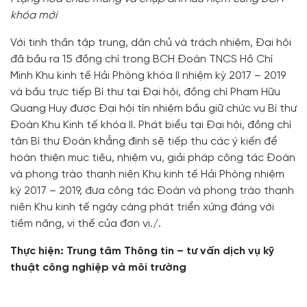
khóa mới
Với tinh thần tập trung, dân chủ và trách nhiệm, Đại hội
đã bầu ra 15 đồng chí trong BCH Đoàn TNCS Hồ Chí
Minh Khu kinh tế Hải Phòng khóa II nhiệm kỳ 2017 – 2019
và bầu trực tiếp Bí thư tại Đại hội, đồng chí Phạm Hữu
Quang Huy được Đại hội tín nhiệm bầu giữ chức vụ Bí thư
Đoàn Khu Kinh tế khóa II. Phát biểu tại Đại hội, đồng chí
tân Bí thư Đoàn khẳng định sẽ tiếp thu các ý kiến để
hoàn thiện mục tiêu, nhiệm vụ, giải pháp công tác Đoàn
và phong trào thanh niên Khu kinh tế Hải Phòng nhiệm
kỳ 2017 – 2019, đưa công tác Đoàn và phong trào thanh
niên Khu kinh tế ngày càng phát triển xứng đáng với
tiềm năng, vị thế của đơn vị./.
Thực hiện: Trung tâm Thông tin – tư vấn dịch vụ kỹ
thuật công nghiệp và môi trường