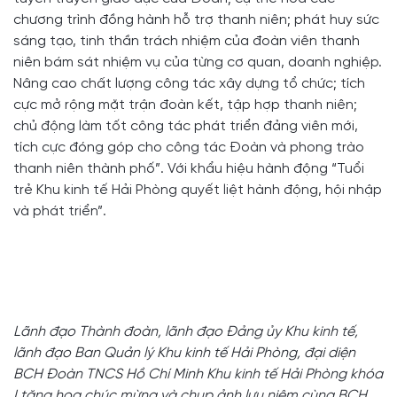
chương trình đồng hành hỗ trợ thanh niên; phát huy sức
sáng tạo, tinh thần trách nhiệm của đoàn viên thanh
niên bám sát nhiệm vụ của từng cơ quan, doanh nghiệp.
Nâng cao chất lượng công tác xây dựng tổ chức; tích
cực mở rộng mặt trận đoàn kết, tập hợp thanh niên;
chủ động làm tốt công tác phát triển đảng viên mới,
tích cực đóng góp cho công tác Đoàn và phong trào
thanh niên thành phố”. Với khẩu hiệu hành động “Tuổi
trẻ Khu kinh tế Hải Phòng quyết liệt hành động, hội nhập
và phát triển”.
Lãnh đạo Thành đoàn, lãnh đạo Đảng ủy Khu kinh tế,
lãnh đạo Ban Quản lý Khu kinh tế Hải Phòng, đại diện
BCH Đoàn TNCS Hồ Chí Minh Khu kinh tế Hải Phòng khóa
I tặng hoa chúc mừng và chụp ảnh lưu niệm cùng BCH