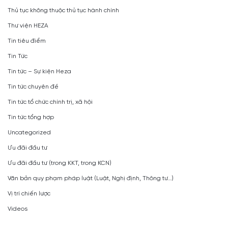
Thủ tục không thuộc thủ tục hành chính
Thư viện HEZA
Tin tiêu điểm
Tin Tức
Tin tức – Sự kiện Heza
Tin tức chuyên đề
Tin tức tổ chức chính trị, xã hội
Tin tức tổng hợp
Uncategorized
Ưu đãi đầu tư
Ưu đãi đầu tư (trong KKT, trong KCN)
Văn bản quy phạm pháp luật (Luật, Nghị định, Thông tư…)
Vị trí chiến lược
Videos