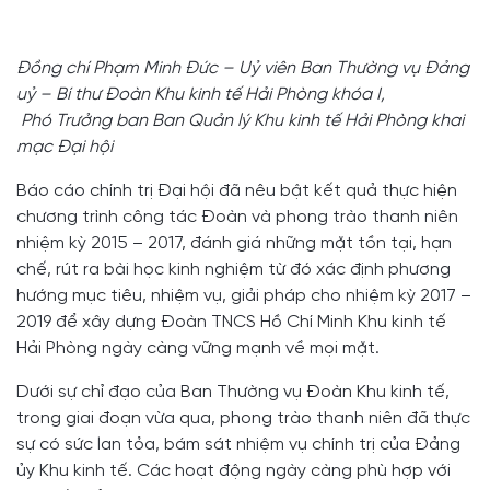
Đồng chí Phạm Minh Đức – Uỷ viên Ban Thường vụ Đảng
uỷ – Bí thư Đoàn Khu kinh tế Hải Phòng khóa I,
Phó Trưởng ban Ban Quản lý Khu kinh tế Hải Phòng khai
mạc Đại hội
Báo cáo chính trị Đại hội đã nêu bật kết quả thực hiện
chương trình công tác Đoàn và phong trào thanh niên
nhiệm kỳ 2015 – 2017, đánh giá những mặt tồn tại, hạn
chế, rút ra bài học kinh nghiệm từ đó xác định phương
hướng mục tiêu, nhiệm vụ, giải pháp cho nhiệm kỳ 2017 –
2019 để xây dựng Đoàn TNCS Hồ Chí Minh Khu kinh tế
Hải Phòng ngày càng vững mạnh về mọi mặt.
Dưới sự chỉ đạo của Ban Thường vụ Đoàn Khu kinh tế,
trong giai đoạn vừa qua, phong trào thanh niên đã thực
sự có sức lan tỏa, bám sát nhiệm vụ chính trị của Đảng
ủy Khu kinh tế. Các hoạt động ngày càng phù hợp với