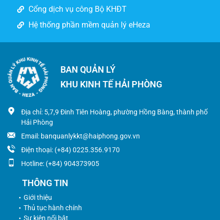
Cổng dịch vụ công Bộ KHĐT
Hệ thống phần mềm quản lý eHeza
BAN QUẢN LÝ
KHU KINH TẾ HẢI PHÒNG
Địa chỉ: 5,7,9 Đinh Tiên Hoàng, phường Hồng Bàng, thành phố
Hải Phòng
Email: banquanlykkt@haiphong.gov.vn
Điện thoại: (+84) 0225.356.9170
Hotline: (+84) 904373905
THÔNG TIN
Giới thiệu
Thủ tục hành chính
Sự kiện nổi bật