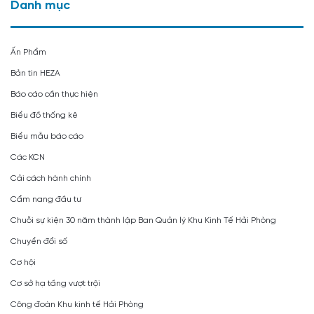
Danh mục
Ấn Phẩm
Bản tin HEZA
Báo cáo cần thực hiện
Biểu đồ thống kê
Biểu mẫu báo cáo
Các KCN
Cải cách hành chính
Cẩm nang đầu tư
Chuỗi sự kiện 30 năm thành lập Ban Quản lý Khu Kinh Tế Hải Phòng
Chuyển đổi số
Cơ hội
Cơ sở hạ tầng vượt trội
Công đoàn Khu kinh tế Hải Phòng