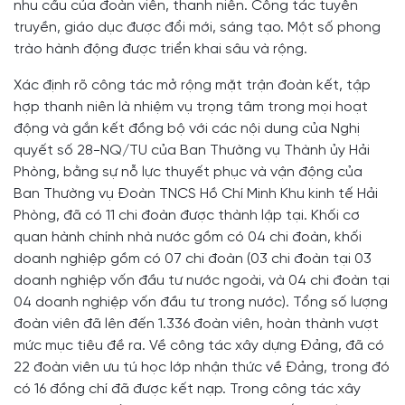
nhu cầu của đoàn viên, thanh niên. Công tác tuyên
truyền, giáo dục được đổi mới, sáng tạo. Một số phong
trào hành động được triển khai sâu và rộng.
Xác định rõ công tác mở rộng mặt trận đoàn kết, tập
hợp thanh niên là nhiệm vụ trọng tâm trong mọi hoạt
động và gắn kết đồng bộ với các nội dung của Nghị
quyết số 28-NQ/TU của Ban Thường vụ Thành ủy Hải
Phòng, bằng sự nỗ lực thuyết phục và vận động của
Ban Thường vụ Đoàn TNCS Hồ Chí Minh Khu kinh tế Hải
Phòng, đã có 11 chi đoàn được thành lập tại. Khối cơ
quan hành chính nhà nước gồm có 04 chi đoàn, khối
doanh nghiệp gồm có 07 chi đoàn (03 chi đoàn tại 03
doanh nghiệp vốn đầu tư nước ngoài, và 04 chi đoàn tại
04 doanh nghiệp vốn đầu tư trong nước). Tổng số lượng
đoàn viên đã lên đến 1.336 đoàn viên, hoàn thành vượt
mức mục tiêu đề ra. Về công tác xây dựng Đảng, đã có
22 đoàn viên ưu tú học lớp nhận thức về Đảng, trong đó
có 16 đồng chí đã được kết nạp. Trong công tác xây