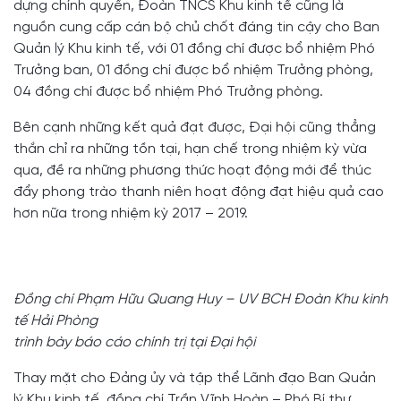
dựng chính quyền, Đoàn TNCS Khu kinh tế cũng là
nguồn cung cấp cán bộ chủ chốt đáng tin cậy cho Ban
Quản lý Khu kinh tế, với 01 đồng chí được bổ nhiệm Phó
Trưởng ban, 01 đồng chí được bổ nhiệm Trưởng phòng,
04 đồng chí được bổ nhiệm Phó Trưởng phòng.
Bên cạnh những kết quả đạt được, Đại hội cũng thẳng
thắn chỉ ra những tồn tại, hạn chế trong nhiệm kỳ vừa
qua, đề ra những phương thức hoạt động mới để thúc
đẩy phong trào thanh niên hoạt động đạt hiệu quả cao
hơn nữa trong nhiệm kỳ 2017 – 2019.
Đồng chí Phạm Hữu Quang Huy – UV BCH Đoàn Khu kinh
tế Hải Phòng
trình bày báo cáo chính trị tại Đại hội
Thay mặt cho Đảng ủy và tập thể Lãnh đạo Ban Quản
lý Khu kinh tế, đồng chí Trần Vĩnh Hoàn – Phó Bí thư