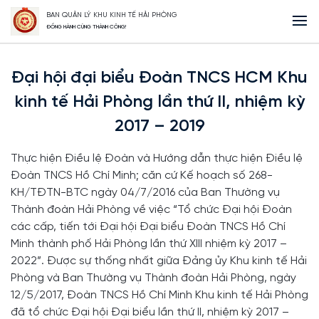
BAN QUẢN LÝ KHU KINH TẾ HẢI PHÒNG
Trang Chủ
Đại hội đại biểu Đoàn TNCS HCM Khu kinh tế Hải Phòng lần
ĐỒNG HÀNH CÙNG THÀNH CÔNG!
thứ II, nhiệm kỳ 2017 – 2019
Đại hội đại biểu Đoàn TNCS HCM Khu
kinh tế Hải Phòng lần thứ II, nhiệm kỳ
2017 – 2019
Thực hiện Điều lệ Đoàn và Hướng dẫn thực hiện Điều lệ
Đoàn TNCS Hồ Chí Minh; căn cứ Kế hoạch số 268-
KH/TĐTN-BTC ngày 04/7/2016 của Ban Thường vụ
Thành đoàn Hải Phòng về việc “Tổ chức Đại hội Đoàn
các cấp, tiến tới Đại hội Đại biểu Đoàn TNCS Hồ Chí
Minh thành phố Hải Phòng lần thứ XIII nhiệm kỳ 2017 –
2022”. Được sự thống nhất giữa Đảng ủy Khu kinh tế Hải
Phòng và Ban Thường vụ Thành đoàn Hải Phòng, ngày
12/5/2017, Đoàn TNCS Hồ Chí Minh Khu kinh tế Hải Phòng
đã tổ chức Đại hội Đại biểu lần thứ II, nhiệm kỳ 2017 –