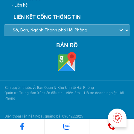
Liên hệ
LIÊN KẾT CỔNG THÔNG TIN
BẢN ĐỒ
Bản quyền thuộc về Ban Quản lý Khu kinh tế Hải Phòng
Quản trị: Trung tâm Xúc tiến đầu tư – Việc làm – Hỗ trợ doanh nghiệp Hải
Phòng
Điện thoại liên hệ tin-bài, quảng bá: 0904222825