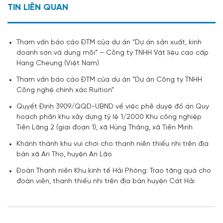
TIN LIÊN QUAN
Tham vấn báo cáo ĐTM của dự án “Dự án sản xuất, kinh
doanh sơn và dung môi” – Công ty TNHH Vật liệu cao cấp
Hang Cheung (Việt Nam)
Tham vấn báo cáo ĐTM của dự án “Dự án Công ty TNHH
Công nghệ chính xác Ruition”
Quyết Định 3909/QQD-UBND về việc phê duyệ đồ án Quy
hoạch phân khu xây dựng tỷ lệ 1/2000 Khu công nghiệp
Tiên Lãng 2 (giai đoạn 1), xã Hùng Thắng, xã Tiên Minh
Khánh thành khu vui chơi cho thanh niên thiếu nhi trên địa
bàn xã An Thọ, huyện An Lão
Đoàn Thanh niên Khu kinh tế Hải Phòng: Trao tặng quà cho
đoàn viên, thanh thiếu nhi trên địa bàn huyện Cát Hải