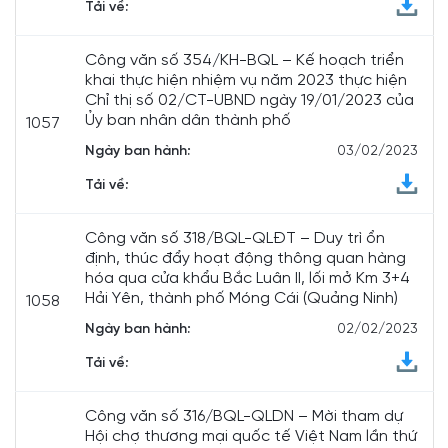
Tải về:
Công văn số 354/KH-BQL – Kế hoạch triển
khai thực hiện nhiệm vụ năm 2023 thực hiện
Chỉ thị số 02/CT-UBND ngày 19/01/2023 của
Ủy ban nhân dân thành phố
1057
Ngày ban hành:
03/02/2023
Tải về:
Công văn số 318/BQL-QLĐT – Duy trì ổn
định, thúc đẩy hoạt động thông quan hàng
hóa qua cửa khẩu Bắc Luân II, lối mở Km 3+4
Hải Yên, thành phố Móng Cái (Quảng Ninh)
1058
Ngày ban hành:
02/02/2023
Tải về:
Công văn số 316/BQL-QLDN – Mời tham dự
Hội chợ thương mại quốc tế Việt Nam lần thứ