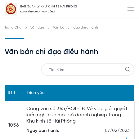
BAN QUẢN LÝ KHU KINH TẾ HẢI PHÒNG
ĐỒNG HÀNH CÙNG THÀNH CÔNG!
Trang Chủ
Văn Bản
Văn bản chỉ đạo điều hành
Văn bản chỉ đạo điều hành
STT
Trích yếu
Công văn số 365/BQL-LĐ Về việc giải quyết
kiến nghị của một số doanh nghiệp trong
Khu kinh tế Hải Phòng
1056
Ngày ban hành:
07/02/2023