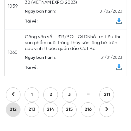
32 (VIETNAM EXPO 2023)
1059
Ngày ban hành:
01/02/2023
Tải về:
Công văn số – 313/BQL-QLDNhỗ trợ tiêu thụ
sản phẩm nuôi trồng thủy sản lồng bè trên
các vịnh thuộc quần đảo Cát Bà
1060
Ngày ban hành:
31/01/2023
Tải về:
…
1
2
3
211
212
213
214
215
216