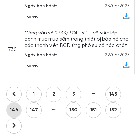
Ngày ban hành:
23/05/2023
Tải về:
Công văn số 2333/BQL- VP – về việc lập
danh mục mua sắm trang thiết bị bảo hộ cho
các thành viên BCĐ ứng phó sự cố hóa chất
730
Ngày ban hành:
22/05/2023
Tải về:
…
1
2
3
145
…
146
147
150
151
152