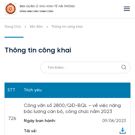
BAN QUẢN LÝ KHU KINH TẾ HẢI PHÒNG
ĐỒNG HÀNH CÙNG THÀNH CÔNG!
Trang Chủ
Văn Bản
Thông tin công khai
Thông tin công khai
STT
Trích yếu
Công văn số 2800/QĐ-BQL – về việc nâng
bậc lương cán bộ, công chức năm 2023
726
Ngày ban hành:
09/06/2023
Tải về: