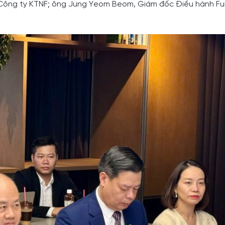
 Công ty KTNF; ông Jung Yeom Beom, Giám đốc Điều hành Fur