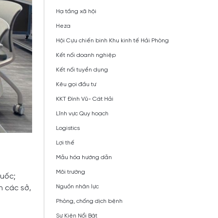
Hạ tầng xã hội
Heza
Hội Cựu chiến binh Khu kinh tế Hải Phòng
Kết nối doanh nghiệp
Kết nối tuyển dụng
Kêu gọi đầu tư
KKT Đình Vũ- Cát Hải
Lĩnh vực Quy hoạch
Logistics
Lợi thế
Mẫu hóa hướng dẫn
Môi trường
Quốc;
Nguồn nhân lực
n các sở,
Phòng, chống dịch bệnh
Sự Kiện Nổi Bật