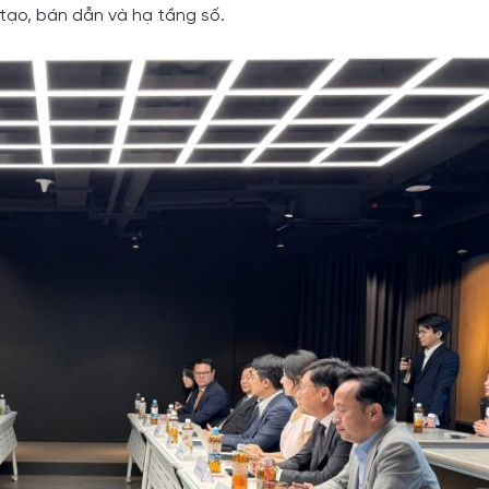
tạo, bán dẫn và hạ tầng số.