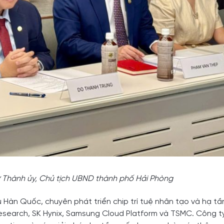
ư Thành ủy, Chủ tịch UBND thành phố Hải Phòng
 Hàn Quốc, chuyên phát triển chip trí tuệ nhân tạo và hạ tầ
 Research, SK Hynix, Samsung Cloud Platform và TSMC. Công t