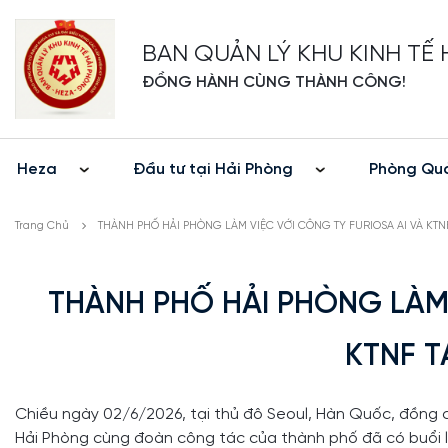
BAN QUẢN LÝ KHU KINH TẾ
ĐỒNG HÀNH CÙNG THÀNH CÔNG!
Heza
Đầu tư tại Hải Phòng
Phòng Quả
Trang Chủ
THÀNH PHỐ HẢI PHÒNG LÀM VIỆC VỚI CÔNG TY FURIOSA AI VÀ KTN
THÀNH PHỐ HẢI PHÒNG LÀM 
KTNF T
Chiều ngày 02/6/2026, tại thủ đô Seoul, Hàn Quốc, đồng 
Hải Phòng cùng đoàn công tác của thành phố đã có buổi là