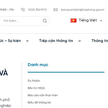
7h30 - 17h
0225.356.9170
banquanlykkt@haiphong.gov.vn
Tiếng Việt
ức – Sự kiện
Tiếp cận thông tin
Thông ti
Danh mục
 VÀ
Ấn Phẩm
Bản tin HEZA
Báo cáo cần thực hiện
nh phố
Biểu đồ thống kê
nghiệp