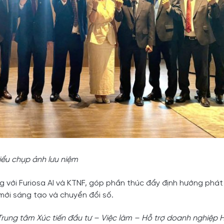
iểu chụp ảnh lưu niệm
g với Furiosa AI và KTNF, góp phần thúc đẩy định hướng phát 
mới sáng tạo và chuyển đổi số.
rung tâm Xúc tiến đầu tư – Việc làm – Hỗ trợ doanh nghiệp 