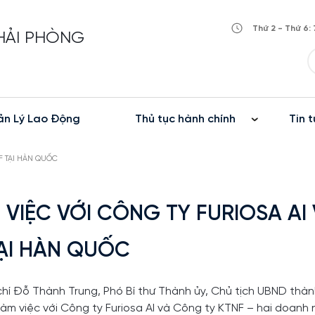
Thứ 2 - Thứ 6: 
 HẢI PHÒNG
n Lý Lao Động
Thủ tục hành chính
Tin t
F TẠI HÀN QUỐC
VIỆC VỚI CÔNG TY FURIOSA AI
ẠI HÀN QUỐC
chí Đỗ Thành Trung, Phó Bí thư Thành ủy, Chủ tịch UBND thà
m việc với Công ty Furiosa AI và Công ty KTNF – hai doanh 