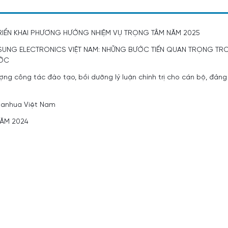
RIỂN KHAI PHƯƠNG HƯỚNG NHIỆM VỤ TRỌNG TÂM NĂM 2025
UNG ELECTRONICS VIỆT NAM: NHỮNG BƯỚC TIẾN QUAN TRỌNG TR
ƯỚC
ng công tác đào tạo, bồi dưỡng lý luận chính trị cho cán bộ, đảng
 Sanhua Việt Nam
NĂM 2024