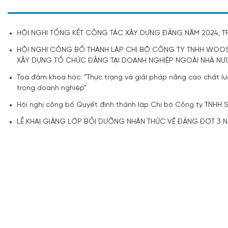
HỘI NGHỊ TỔNG KẾT CÔNG TÁC XÂY DỰNG ĐẢNG NĂM 2024, T
HỘI NGHỊ CÔNG BỐ THÀNH LẬP CHI BỘ CÔNG TY TNHH WOOS
XÂY DỰNG TỔ CHỨC ĐẢNG TẠI DOANH NGHIỆP NGOÀI NHÀ N
Tọa đàm khoa học: “Thực trạng và giải pháp nâng cao chất lượ
trong doanh nghiệp”
Hội nghị công bố Quyết định thành lập Chi bộ Công ty TNHH
LỄ KHAI GIẢNG LỚP BỒI DƯỠNG NHẬN THỨC VỀ ĐẢNG ĐỢT 3 