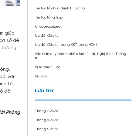
Tin tức tổ chức chính trị, xã hội
Tin tức tổng hợp
Uncategorized
an giúp
Ưu đãi đầu tư
 cơ sở đề
Ưu đãi đầu tư (trong KKT, trong KCN)
 trương
Văn bản quy phạm pháp luật (Luật, Nghị định, Thông
tư…)
Vị trí chiến lược
động,
ối với
Videos
inh tế
Lưu trữ
độ đề
Tháng 7 2026
Hải Phòng
Tháng 6 2026
Tháng 5 2026