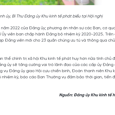
 ủy, Bí Thư Đảng ủy Khu kinh tế phát biểu tại Hội nghị
ác năm 2022 của Đảng ủy; phương án nhân sự các Ban, cơ qu
í Ủy viên ban chấp hành Đảng bộ nhiệm kỳ 2020-2025. Trên
ạp Đảng viên mới cho 23 quần chúng ưu tú và thông qua chủ
 thể chính trị xã hội Khu kinh tế phát huy hơn nữa tính chủ 
ng ủy sẽ tăng cường vai trò lãnh đạo của các cấp ủy Đảng đ
 vụ Đảng ủy giao Hội cựu chiến binh, Đoàn thanh niên Khu k
i nhiệm kỳ, báo cáo Ban Thường vụ đảm bảo thời gian, tiến 
Nguồn: Đảng ủy Khu kinh tế 