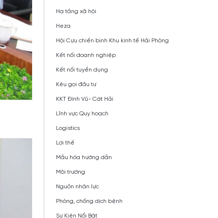
Hạ tầng xã hội
Heza
Hội Cựu chiến binh Khu kinh tế Hải Phòng
Kết nối doanh nghiệp
Kết nối tuyển dụng
Kêu gọi đầu tư
KKT Đình Vũ- Cát Hải
Lĩnh vực Quy hoạch
Logistics
Lợi thế
Mẫu hóa hướng dẫn
Môi trường
Nguồn nhân lực
Phòng, chống dịch bệnh
Sự Kiện Nổi Bật