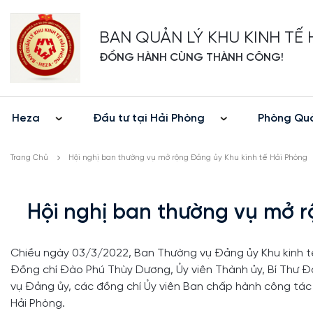
BAN QUẢN LÝ KHU KINH TẾ
ĐỒNG HÀNH CÙNG THÀNH CÔNG!
Heza
Đầu tư tại Hải Phòng
Phòng Quả
Trang Chủ
Hội nghị ban thường vụ mở rộng Đảng ủy Khu kinh tế Hải Phòng
Hội nghị ban thường vụ mở r
Chiều ngày 03/3/2022, Ban Thường vụ Đảng ủy Khu kinh tế H
Đồng chí Đào Phú Thùy Dương, Ủy viên Thành ủy, Bí Thư Đả
vụ Đảng ủy, các đồng chí Ủy viên Ban chấp hành công tác t
Hải Phòng.