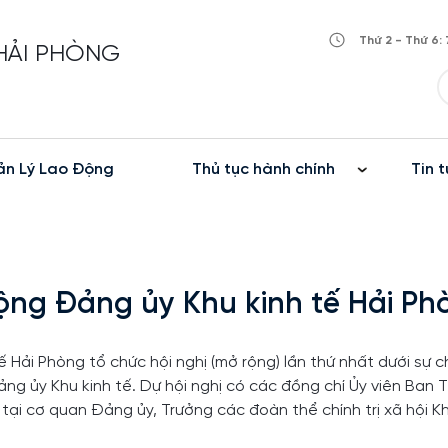
Thứ 2 - Thứ 6: 
 HẢI PHÒNG
n Lý Lao Động
Thủ tục hành chính
Tin t
ộng Đảng ủy Khu kinh tế Hải Ph
ải Phòng tổ chức hội nghị (mở rộng) lần thứ nhất dưới sự ch
ng ủy Khu kinh tế. Dự hội nghị có các đồng chí Ủy viên Ban
ại cơ quan Đảng ủy, Trưởng các đoàn thể chính trị xã hội Kh