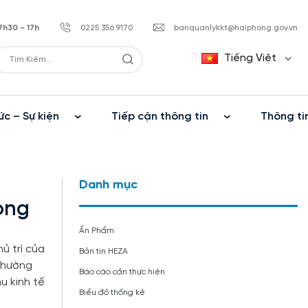
7h30 - 17h
0225.356.9170
banquanlykkt@haiphong.gov.vn
Tiếng Việt
ức – Sự kiện
Tiếp cận thông tin
Thông ti
Danh mục
òng
Ấn Phẩm
ủ trì của
Bản tin HEZA
 Thường
Báo cáo cần thực hiện
u kinh tế
Biểu đồ thống kê