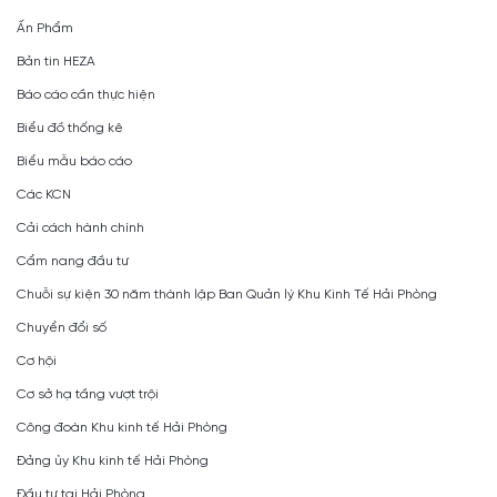
Ấn Phẩm
Bản tin HEZA
Báo cáo cần thực hiện
Biểu đồ thống kê
Biểu mẫu báo cáo
Các KCN
Cải cách hành chính
Cẩm nang đầu tư
Chuỗi sự kiện 30 năm thành lập Ban Quản lý Khu Kinh Tế Hải Phòng
Chuyển đổi số
Cơ hội
Cơ sở hạ tầng vượt trội
Công đoàn Khu kinh tế Hải Phòng
Đảng ủy Khu kinh tế Hải Phòng
Đầu tư tại Hải Phòng