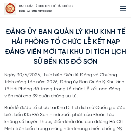
BAN QUẢN LÝ KHU KINH TẾ HẢI PHÒNG
Trang Chủ
ĐẢNG ỦY BAN QUẢN LÝ KHU KINH TẾ HẢI PHÒNG TỔ CHỨC LỄ
ĐỒNG HÀNH CÙNG THÀNH CÔNG!
KẾT NẠP ĐẢNG VIÊN MỚI TẠI KHU DI TÍCH LỊCH SỬ BẾN K15 ĐỒ SƠN
ĐẢNG ỦY BAN QUẢN LÝ KHU KINH TẾ
HẢI PHÒNG TỔ CHỨC LỄ KẾT NẠP
ĐẢNG VIÊN MỚI TẠI KHU DI TÍCH LỊCH
SỬ BẾN K15 ĐỒ SƠN
Ngày 30/6/2026, thực hiện Điều lệ Đảng và Chương
trình công tác năm 2026, Đảng ủy Ban Quản lý Khu kinh
tế Hải Phòng đã trang trọng tổ chức Lễ kết nạp đảng
viên mới cho 39 quần chúng ưu tú.
Buổi lễ được tổ chức tại Khu Di tích lịch sử Quốc gia đặc
biệt bến K15 Đồ Sơn – nơi xuất phát của Đoàn tàu
không số huyền thoại, điểm khởi đầu con đường Hồ Chí
Minh trên biển trong những năm kháng chiến chống Mỹ