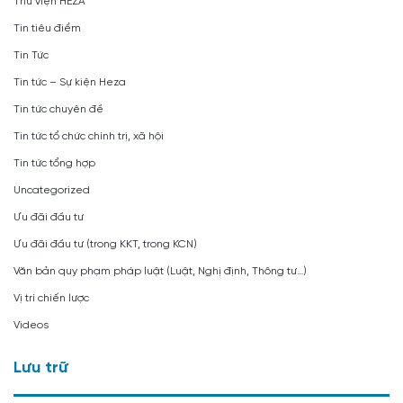
Thư viện HEZA
Tin tiêu điểm
Tin Tức
Tin tức – Sự kiện Heza
Tin tức chuyên đề
Tin tức tổ chức chính trị, xã hội
Tin tức tổng hợp
Uncategorized
Ưu đãi đầu tư
Ưu đãi đầu tư (trong KKT, trong KCN)
Văn bản quy phạm pháp luật (Luật, Nghị định, Thông tư…)
Vị trí chiến lược
Videos
Lưu trữ