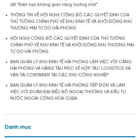
đề “Kiến tạo không gian tăng trưởng mới”
THÔNG TIN VỀ HỘI NGHỊ CÔNG BỐ CÁC QUYẾT ĐỊNH CỦA
THỦ TƯỚNG CHÍNH PHỦ VỀ KHU KINH TẾ VÀ KHỞI ĐỘNG KHU
THƯƠNG MẠI TỰ DO HẢI PHÒNG
HỘI NGHỊ CÔNG BỐ CÁC QUYẾT ĐỊNH CỦA THỦ TƯỚNG
CHÍNH PHỦ VỀ KHU KINH TẾ VÀ KHỞI ĐỘNG KHU THƯƠNG MẠI
TỰ DO HẢI PHÒNG
BAN QUẢN LÝ KHU KINH TẾ HẢI PHÒNG LÀM VIỆC VỚI CẢNG
HẢI PHÒNG VÀ HÃNG TÀU MSC VỀ HỢP TÁC LOGISTICS VÀ
VẬN TẢI CONTAINER TẠI CÁC KHU CÔNG NGHIỆP
BAN QUẢN LÝ KHU KINH TẾ HẢI PHÒNG TIẾP ĐÓN VÀ LÀM
VIỆC VỚI ĐOÀN ĐẠI BIỂU BỘ NGOẠI THƯƠNG VÀ ĐẦU TƯ
NƯỚC NGOÀI CỘNG HÒA CUBA
Danh mục