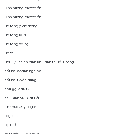
Định hướng phát triển
Định hướng phát triển
Hạ tầng giao thông
Hạ tầng KCN
Hạ tầng xã hội
Heza
Hội Cựu chiến binh Khu kinh tế Hải Phòng
Kết nối doanh nghiệp
Kết nối tuyển dụng
Kêu gọi đầu tư
KKT Đình Vũ- Cát Hải
Lĩnh vực Quy hoạch
Logistics
Lợi thế
Mẫu hóa hướng dẫn