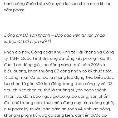
hành công đoàn bảo vệ quyền lợi của chính mình khi bị
xâm phạm.
Đồng chí Đỗ Văn Khánh – Báo cáo viên tư vấn pháp
luật phát biểu tại buổi lễ
Nhân dịp này, Công đoàn Khu kinh tế Hải Phòng và Công
ty TNHH Quốc tế thời trang đã tổng kết phong trào thi
đua “Lao động giỏi, lao động sáng tạo” năm 2016 và
biểu dương, khen thưởng 07 công nhân có kỹ thuật tốt,
16 công nhân ưu tú. Đó là những lao động tiêu biểu được
lựa chọn từ gần 600 lao động trong toàn công ty với 03
tiêu chí xét chọn cụ thể là thường xuyên hoàn thành
nhiệm vụ, đảm bảo ngày giờ công lao động; sản phẩm
đạt chất lượng cao, thực hiện đúng quy trình công nghệ,
quy phạm kỹ thuật, bảo đảm an toàn vệ sinh lao động,
không vi phạm kỷ luật; có sáng kiến, cải tiến được áp