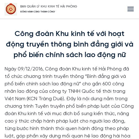
BAN QUẢN LÝ KHU KINH TẾ HẢI PHÒNG
Trang Chủ
Công đoàn Khu kinh tế với hoạt động truyền thông bình đẳng
ĐỒNG HÀNH CÙNG THÀNH CÔNG!
giới và phổ biến chính sách lao động nữ
Công đoàn Khu kinh tế với hoạt
động truyền thông bình đẳng giới và
phổ biến chính sách lao động nữ
Ngày 09/12/2016, Công đoàn Khu kinh tế Hải Phòng đã
tổ chức chương trình truyền thông “Bình đẳng giới và
phổ biến chính sách lao động nữ” cho gần 600 công
nhân lao động của công ty TNHH Quốc tế thời trang
Việt Nam (KCN Tràng Duệ). Đây là nội dung nằm trong
chương trình Tuyên truyền phổ biến pháp luật của Công
đoàn Khu kinh tế với mục đích bổ sung kiến thức, nâng
cao ý thức chấp hành pháp luật cho người lao động,
từng bước hình thành thói quen hành động theo pháp
luật, góp phần xây dựng mối quan hệ lao động hài hòa