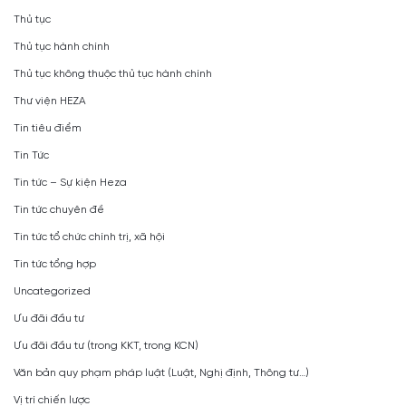
Thủ tục
Thủ tục hành chính
Thủ tục không thuộc thủ tục hành chính
Thư viện HEZA
Tin tiêu điểm
Tin Tức
Tin tức – Sự kiện Heza
Tin tức chuyên đề
Tin tức tổ chức chính trị, xã hội
Tin tức tổng hợp
Uncategorized
Ưu đãi đầu tư
Ưu đãi đầu tư (trong KKT, trong KCN)
Văn bản quy phạm pháp luật (Luật, Nghị định, Thông tư…)
Vị trí chiến lược