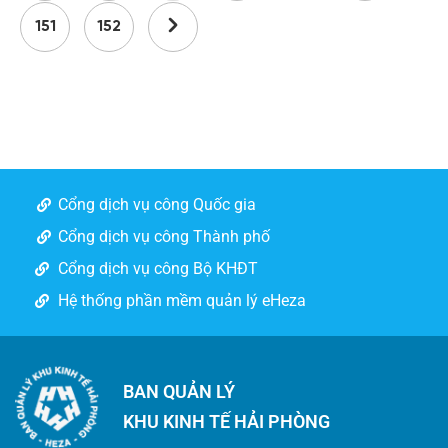
151
152
Cổng dịch vụ công Quốc gia
Cổng dịch vụ công Thành phố
Cổng dịch vụ công Bộ KHĐT
Hệ thống phần mềm quản lý eHeza
BAN QUẢN LÝ
KHU KINH TẾ HẢI PHÒNG