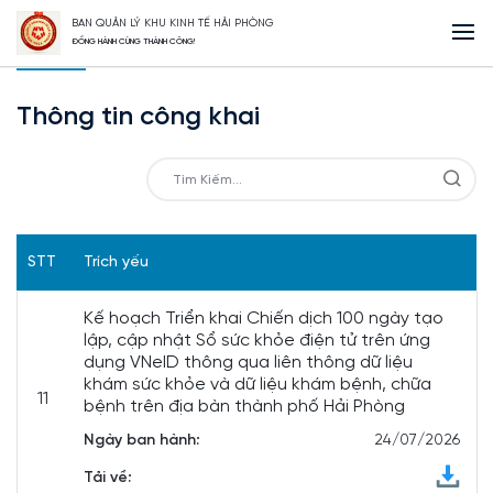
BAN QUẢN LÝ KHU KINH TẾ HẢI PHÒNG
Trang Chủ
Văn Bản
Thông tin công khai
ĐỒNG HÀNH CÙNG THÀNH CÔNG!
Thông tin công khai
STT
Trích yếu
Kế hoạch Triển khai Chiến dịch 100 ngày tạo
lập, cập nhật Sổ sức khỏe điện tử trên ứng
dụng VNeID thông qua liên thông dữ liệu
khám sức khỏe và dữ liệu khám bệnh, chữa
11
bệnh trên địa bàn thành phố Hải Phòng
Ngày ban hành:
24/07/2026
Tải về: