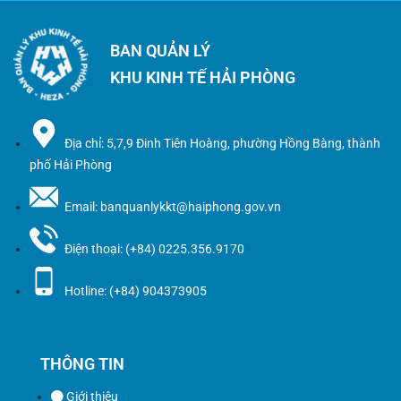
BAN QUẢN LÝ
KHU KINH TẾ HẢI PHÒNG
Địa chỉ: 5,7,9 Đinh Tiên Hoàng, phường Hồng Bàng, thành
phố Hải Phòng
Email: banquanlykkt@haiphong.gov.vn
Điện thoại: (+84) 0225.356.9170
Hotline: (+84) 904373905
THÔNG TIN
Giới thiệu