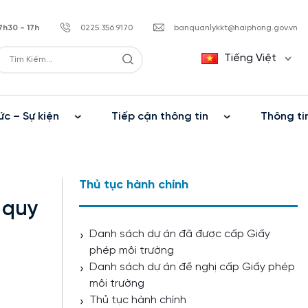
7h30 - 17h
0225.356.9170
banquanlykkt@haiphong.gov.vn
Tiếng Việt
ức – Sự kiện
Tiếp cận thông tin
Thông ti
Thủ tục hành chính
 quy
Danh sách dự án đã được cấp Giấy
phép môi trường
Danh sách dự án đề nghị cấp Giấy phép
môi trường
Thủ tục hành chính