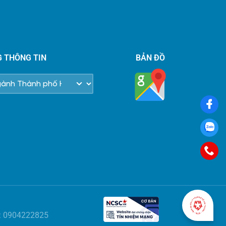
G THÔNG TIN
BẢN ĐỒ
bá: 0904222825