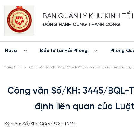
BAN QUẢN LÝ KHU KINH TẾ
ĐỒNG HÀNH CÙNG THÀNH CÔNG!
Heza
Đầu tư tại Hải Phòng
Phòng Quả
Trang Chủ
Công văn Số/KH: 3445/BQL-TNMT V/v đôn đốc thực hiện các quy đ
Công văn Số/KH: 3445/BQL-T
định liên quan của Luậ
Ký hiệu: Số/KH: 3445/BQL-TNMT