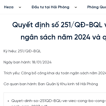
Trang Chủ
Heza
Quyết định số 251/QĐ-BQL về việc công bố công khai dự toán ng
Đầu tư tại Hải Phòng
Phòng Quả
Quyết định số 251/QĐ-BQL v
ngân sách năm 2024 và 
Ký hiệu: 251/QĐ-BQL
Ngày ban hành: 18/01/2024
Trích yếu: Công bố công khai dự toán ngân sách năm 20
Cơ quan ban hành: Ban Quản lý Khu kinh tế Hải Phòng
Quyet-dinh-so-251QD-BQL-ve-viec-cong-bo-cong