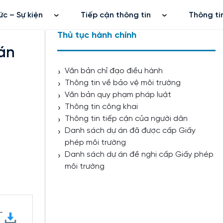
ức – Sự kiện
Tiếp cận thông tin
Thông ti
Thủ tục hành chính
án
Văn bản chỉ đạo điều hành
Thông tin về bảo vệ môi trường
Văn bản quy phạm pháp luật
Thông tin công khai
Thông tin tiếp cận của người dân
Danh sách dự án đã được cấp Giấy
phép môi trường
Danh sách dự án đề nghị cấp Giấy phép
môi trường
-