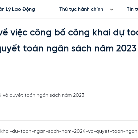
ân sách năm 2024 và quyết toán ngân sách năm 2023
n Lý Lao Động
Thủ tục hành chính
Tin t
ề việc công bố công khai dự to
quyết toán ngân sách năm 2023
24 và quyết toán ngân sách năm 2023
-khai-du-toan-ngan-sach-nam-2024-va-quyet-toan-ngan