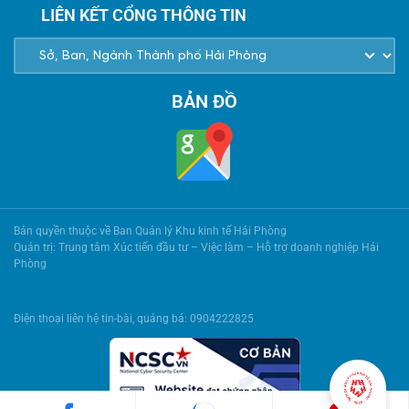
LIÊN KẾT CỔNG THÔNG TIN
BẢN ĐỒ
Bản quyền thuộc về Ban Quản lý Khu kinh tế Hải Phòng
Quản trị: Trung tâm Xúc tiến đầu tư – Việc làm – Hỗ trợ doanh nghiệp Hải
Phòng
Điện thoại liên hệ tin-bài, quảng bá: 0904222825