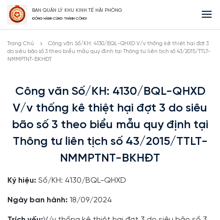
BAN QUẢN LÝ KHU KINH TẾ HẢI PHÒNG
ĐỒNG HÀNH CÙNG THÀNH CÔNG!
Trang Chủ
Công văn Số/KH: 4130/BQL-QHXD V/v thống kê thiệt hại đợt 3
do siêu bão số 3 theo biểu mẫu quy định tại Thông tư liên tịch số 43/2015/TTLT-
NMMPTNT-BKHĐT
Công văn Số/KH: 4130/BQL-QHXD
V/v thống kê thiệt hại đợt 3 do siêu
bão số 3 theo biểu mẫu quy định tại
Thông tư liên tịch số 43/2015/TTLT-
NMMPTNT-BKHĐT
Ký hiệu:
Số/KH: 4130/BQL-QHXD
Ngày ban hành:
18/09/2024
Trích yếu:
V/v thống kê thiệt hại đợt 3 do siêu bão số 3