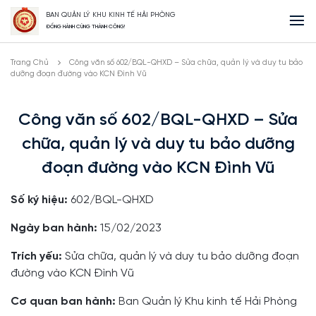
BAN QUẢN LÝ KHU KINH TẾ HẢI PHÒNG
ĐỒNG HÀNH CÙNG THÀNH CÔNG!
Trang Chủ
Công văn số 602/BQL-QHXD – Sửa chữa, quản lý và duy tu bảo
dưỡng đoạn đường vào KCN Đình Vũ
Công văn số 602/BQL-QHXD – Sửa
chữa, quản lý và duy tu bảo dưỡng
đoạn đường vào KCN Đình Vũ
Số ký hiệu:
602/BQL-QHXD
Ngày ban hành:
15/02/2023
Trích yếu:
Sửa chữa, quản lý và duy tu bảo dưỡng đoạn
đường vào KCN Đình Vũ
Cơ quan ban hành:
Ban Quản lý Khu kinh tế Hải Phòng