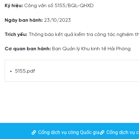
Ký hiệu:
Công văn số 5155/BQL-QHXD
Ngày ban hành:
23/10/2023
Trích yếu:
Thông báo kết quả kiểm tra công tác nghiệm th
Cơ quan ban hành:
Ban Quản lý Khu kinh tế Hải Phòng
5155.pdf
Cổng dịch vụ công Quốc gia
Cổng dịch vụ 