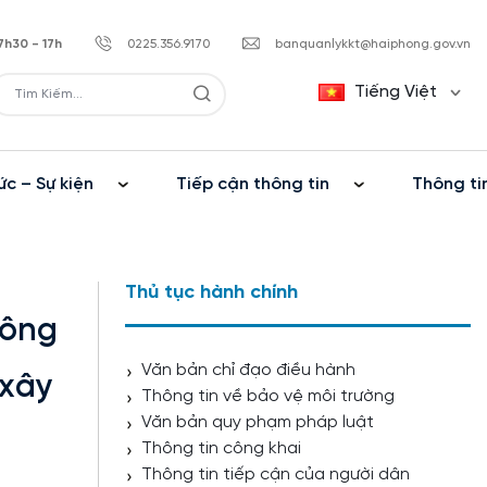
7h30 - 17h
0225.356.9170
banquanlykkt@haiphong.gov.vn
Tiếng Việt
ức – Sự kiện
Tiếp cận thông tin
Thông ti
Thủ tục hành chính
công
Văn bản chỉ đạo điều hành
 xây
Thông tin về bảo vệ môi trường
Văn bản quy phạm pháp luật
Thông tin công khai
Thông tin tiếp cận của người dân