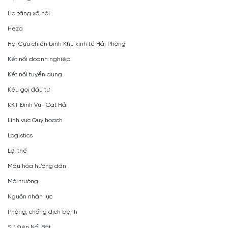
Hạ tầng xã hội
Heza
Hội Cựu chiến binh Khu kinh tế Hải Phòng
Kết nối doanh nghiệp
Kết nối tuyển dụng
Kêu gọi đầu tư
KKT Đình Vũ- Cát Hải
Lĩnh vực Quy hoạch
Logistics
Lợi thế
Mẫu hóa hướng dẫn
Môi trường
Nguồn nhân lực
Phòng, chống dịch bệnh
Sự Kiện Nổi Bật