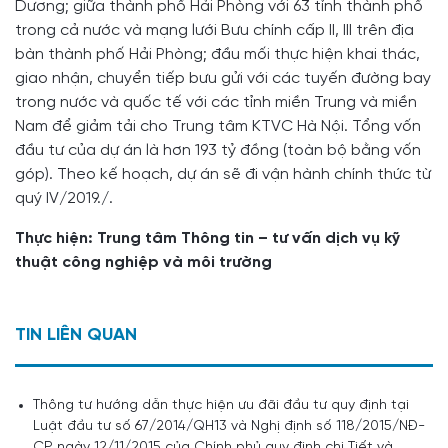
Dương; giữa thành phố Hải Phòng với 63 tỉnh thành phố
trong cả nước và mạng lưới Bưu chính cấp II, III trên địa
bàn thành phố Hải Phòng; đầu mối thực hiện khai thác,
giao nhận, chuyển tiếp bưu gửi với các tuyến đường bay
trong nước và quốc tế với các tỉnh miền Trung và miền
Nam để giảm tải cho Trung tâm KTVC Hà Nội. Tổng vốn
đầu tư của dự án là hơn 193 tỷ đồng (toàn bộ bằng vốn
góp). Theo kế hoạch, dự án sẽ đi vận hành chính thức từ
quý IV/2019./.
Thực hiện: Trung tâm Thông tin – tư vấn dịch vụ kỹ
thuật công nghiệp và môi trường
TIN LIÊN QUAN
Thông tư hướng dẫn thực hiện ưu đãi đầu tư quy định tại
Luật đầu tư số 67/2014/QH13 và Nghị định số 118/2015/NĐ-
CP ngày 12/11/2015 của Chính phủ quy định chi Tiết và