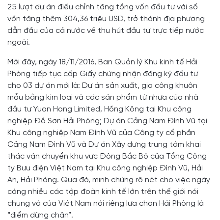
25 lượt dự án điều chỉnh tăng tổng vốn đầu tư với số
vốn tăng thêm 304,36 triệu USD, trở thành địa phương
dẫn đầu của cả nước về thu hút đầu tư trực tiếp nước
ngoài.
Mới đây, ngày 18/11/2016, Ban Quản lý Khu kinh tế Hải
Phòng tiếp tục cấp Giấy chứng nhận đăng ký đầu tư
cho 03 dự án mới là: Dự án sản xuất, gia công khuôn
mẫu bằng kim loại và các sản phẩm từ nhựa của nhà
đầu tư Yuan Hong Limited, Hồng Kông tại Khu công
nghiệp Đồ Sơn Hải Phòng; Dự án Cảng Nam Đình Vũ tại
Khu công nghiệp Nam Đình Vũ của Công ty cổ phần
Cảng Nam Đình Vũ và Dự án Xây dựng trung tâm khai
thác vận chuyển khu vực Đông Bắc Bộ của Tổng Công
ty Bưu điện Việt Nam tại Khu công nghiệp Đình Vũ, Hải
An, Hải Phòng. Qua đó, minh chứng rõ nét cho việc ngày
càng nhiều các tập đoàn kinh tế lớn trên thế giới nói
chung và của Việt Nam nói riêng lựa chọn Hải Phòng là
“điểm dừng chân”.