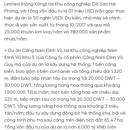
Limited (Hồng Kông) tại Khu công nghiệp Đồ Sơn Hải
Phòng, với tổng vốn đầu tư là 01 triệu USD (vốn góp thực
hiện dự án là 50 nghìn USD). Dự kiến, nhà máy sẽ chính
thức đi vào sản xuất từ tháng 10/2017 với quy mô
25.000 khuôn kim loại/năm và 780.000 sản phẩm
nhựa/năm.
+ Dự án Cảng Nam Đình Vũ tại Khu công nghiệp Nam
Đình Vũ (khu 1) của Công ty cổ phần Cảng Nam Đình Vũ.
Quy mô của dự án là xây dựng hệ thống 7 bến cảng
biển, bao gồm 6 bến container với tổng chiều dài 1.320
m, đảm bảo tiếp nhận tàu có trọng tải 20.000 DWT –
30.000 DWT, tổng lượng hàng hóa thông qua khoảng
1.500.000 TEUs/năm; một bến tổng hợp với chiều dài
220 m, tiếp nhận tàu có trọng tải 20.000 DWT – 30.000
DWT, tổng lượng hàng hóa thông qua khoảng 3 triệu
tấn/năm; đầu tư xây dựng đồng bộ hệ thống kho, bãi và
công trình phụ trợ sau cảng trên diện tích đất 65,47 ha.
Tổng vốn đầu tư của dự án là hơn 6.000 tỷ VNĐ (vốn