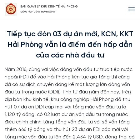
BAN QUẢN LÝ KHU KINH TẾ HẢI PHÒNG
Trang Chủ
Tiếp tục đón 03 dự án mới, KCN, KKT Hải Phòng vẫn là điểm
ĐỒNG HÀNH CÙNG THÀNH CÔNG!
đến hấp dẫn của các nhà đầu tư
Tiếp tục đón 03 dự án mới, KCN, KKT
Hải Phòng vẫn là điểm đến hấp dẫn
của các nhà đầu tư
Năm 2016, cùng với việc dòng vốn đầu tư trực tiếp nước
ngoài (FDI) đổ vào Hải Phòng liên tục gia tăng thì cũng
đã có sự dịch chuyển đáng kể một lượng lớn dòng vốn
đầu tư trong nước (DDI). Tính từ đầu năm đến nay, trên
địa bàn khu kinh tế, khu công nghiệp Hải Phòng đã thu
hút 07 dự án DDI cấp mới với tổng mức vốn đầu tư là
1.120 tỷ đồng, có 02 lượt dự án vốn đầu tư trong nước
điều chỉnh chỉnh tăng tổng vốn đầu tư với số vốn tăng
thêm 466 tỷ đồng và thu hút 23 dự án FDI cấp mới với
tổng mức vốn đầu tư lên đến 2,434 tỷ USD, đồng thời có