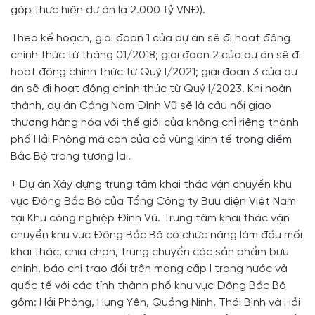
góp thực hiện dự án là 2.000 tỷ VNĐ).
Theo kế hoạch, giai đoạn 1 của dự án sẽ đi hoạt động
chính thức từ tháng 01/2018; giai đoạn 2 của dự án sẽ đi
hoạt động chính thức từ Quý I/2021; giai đoạn 3 của dự
án sẽ đi hoạt động chính thức từ Quý I/2023. Khi hoàn
thành, dự án Cảng Nam Đình Vũ sẽ là cầu nối giao
thương hàng hóa với thế giới của không chỉ riêng thành
phố Hải Phòng mà còn của cả vùng kinh tế trọng điểm
Bắc Bộ trong tương lai.
+ Dự án Xây dựng trung tâm khai thác vận chuyển khu
vực Đông Bắc Bộ của Tổng Công ty Bưu điện Việt Nam
tại Khu công nghiệp Đình Vũ. Trung tâm khai thác vận
chuyển khu vực Đông Bắc Bộ có chức năng làm đầu mối
khai thác, chia chọn, trung chuyển các sản phẩm bưu
chính, báo chí trao đổi trên mạng cấp I trong nước và
quốc tế với các tỉnh thành phố khu vực Đông Bắc Bộ
gồm: Hải Phòng, Hưng Yên, Quảng Ninh, Thái Bình và Hải