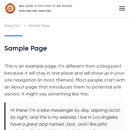
BAN QUẢN LÝ KHU KINH TẾ HẢI PHÒNG
ĐỒNG HÀNH CÙNG THÀNH CÔNG!
Trang Chủ
Sample Page
Sample Page
This is an example page. It’s different from a blog post
because it will stay in one place and will show up in your
site navigation (in most themes). Most people start with
an About page that introduces them to potential site
visitors. It might say something like this:
Hi there! I’m a bike messenger by day, aspiring actor
by night, and this is my website. I live in Los Angeles,
have a great dog named Jack, and I like piña