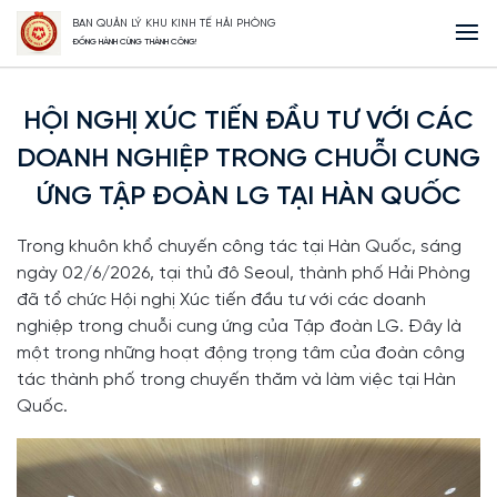
BAN QUẢN LÝ KHU KINH TẾ HẢI PHÒNG
Trang Chủ
HỘI NGHỊ XÚC TIẾN ĐẦU TƯ VỚI CÁC DOANH NGHIỆP TRONG
ĐỒNG HÀNH CÙNG THÀNH CÔNG!
CHUỖI CUNG ỨNG TẬP ĐOÀN LG TẠI HÀN QUỐC
HỘI NGHỊ XÚC TIẾN ĐẦU TƯ VỚI CÁC
DOANH NGHIỆP TRONG CHUỖI CUNG
ỨNG TẬP ĐOÀN LG TẠI HÀN QUỐC
Trong khuôn khổ chuyến công tác tại Hàn Quốc, sáng
ngày 02/6/2026, tại thủ đô Seoul, thành phố Hải Phòng
đã tổ chức Hội nghị Xúc tiến đầu tư với các doanh
nghiệp trong chuỗi cung ứng của Tập đoàn LG. Đây là
một trong những hoạt động trọng tâm của đoàn công
tác thành phố trong chuyến thăm và làm việc tại Hàn
Quốc.