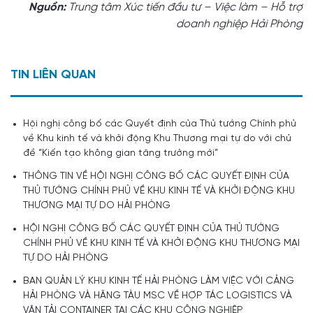
Nguồn:
Trung tâm Xúc tiến đầu tư – Việc làm – Hỗ trợ
doanh nghiệp Hải Phòng
TIN LIÊN QUAN
Hội nghị công bố các Quyết định của Thủ tướng Chính phủ
về Khu kinh tế và khởi động Khu Thương mại tự do với chủ
đề “Kiến tạo không gian tăng trưởng mới”
THÔNG TIN VỀ HỘI NGHỊ CÔNG BỐ CÁC QUYẾT ĐỊNH CỦA
THỦ TƯỚNG CHÍNH PHỦ VỀ KHU KINH TẾ VÀ KHỞI ĐỘNG KHU
THƯƠNG MẠI TỰ DO HẢI PHÒNG
HỘI NGHỊ CÔNG BỐ CÁC QUYẾT ĐỊNH CỦA THỦ TƯỚNG
CHÍNH PHỦ VỀ KHU KINH TẾ VÀ KHỞI ĐỘNG KHU THƯƠNG MẠI
TỰ DO HẢI PHÒNG
BAN QUẢN LÝ KHU KINH TẾ HẢI PHÒNG LÀM VIỆC VỚI CẢNG
HẢI PHÒNG VÀ HÃNG TÀU MSC VỀ HỢP TÁC LOGISTICS VÀ
VẬN TẢI CONTAINER TẠI CÁC KHU CÔNG NGHIỆP