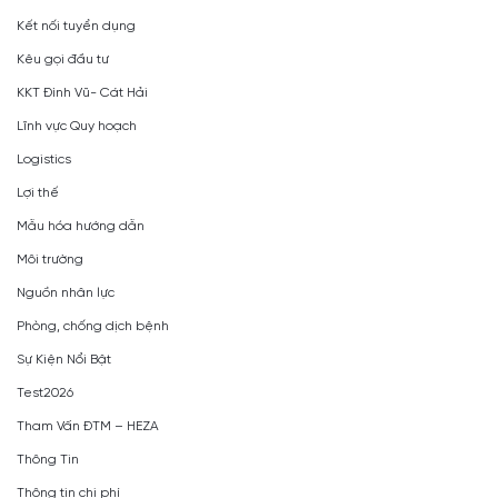
Kết nối tuyển dụng
Kêu gọi đầu tư
KKT Đình Vũ- Cát Hải
Lĩnh vực Quy hoạch
Logistics
Lợi thế
Mẫu hóa hướng dẫn
Môi trường
Nguồn nhân lực
Phòng, chống dịch bệnh
Sự Kiện Nổi Bật
Test2026
Tham Vấn ĐTM – HEZA
Thông Tin
Thông tin chi phí