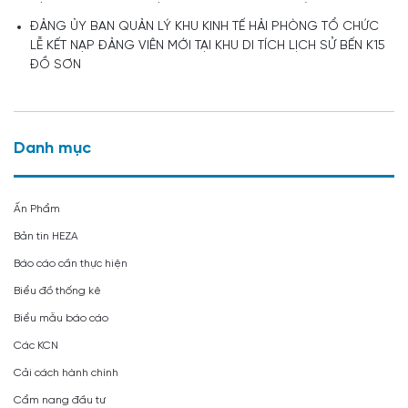
ĐẢNG ỦY BAN QUẢN LÝ KHU KINH TẾ HẢI PHÒNG TỔ CHỨC
LỄ KẾT NẠP ĐẢNG VIÊN MỚI TẠI KHU DI TÍCH LỊCH SỬ BẾN K15
ĐỒ SƠN
Danh mục
Ấn Phẩm
Bản tin HEZA
Báo cáo cần thực hiện
Biểu đồ thống kê
Biểu mẫu báo cáo
Các KCN
Cải cách hành chính
Cẩm nang đầu tư