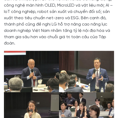
công nghệ màn hình OLED, MicroLED và vật liệu mới; AI –
IoT công nghiệp, robot sản xuất và chuyển đổi số; sản
xuất theo tiêu chuẩn net-zero và ESG. Bên cạnh đó,
thành phố cũng đề nghị LG hỗ trợ nâng cao năng lực
doanh nghiệp Việt Nam nhằm tăng tỷ lệ nội địa hóa và
tham gia sâu hơn vào chuỗi giá trị toàn cầu của Tập
đoàn.