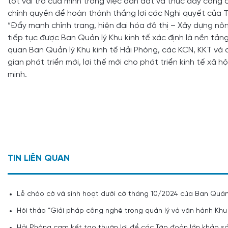
tốt vai trò của mình trong việc dẫn dắt và thúc đẩy côn
chính quyền để hoàn thành thắng lợi các Nghị quyết của 
“Đẩy mạnh chỉnh trang, hiện đại hóa đô thị – Xây dựng nô
tiếp tục được Ban Quản lý Khu kinh tế xác định là nền tản
quan Ban Quản lý Khu kinh tế Hải Phòng, các KCN, KKT và d
gian phát triển mới, lợi thế mới cho phát triển kinh tế xã 
minh.
TIN LIÊN QUAN
Lễ chào cờ và sinh hoạt dưới cờ tháng 10/2024 của Ban Quản
Hội thảo “Giải pháp công nghệ trong quản lý và vận hành Khu
Hải Phòng cam kết tạo thuận lợi để các Tập đoàn lớn khảo sát