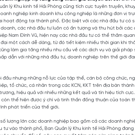
n lý Khu kinh tế Hải Phòng cũng tích cực tuyên truyền, khu
oanh nghiệp kinh doanh khu công nghiệp là những đơn vị trự
hai hoạt động tại thành phố. Đặc biệt với các nhà đầu tư có 
doanh, các nhà đầu tư luôn có ấn tượng và thu hút bởi các 
hiệp Nam Đình Vũ, hiện nay các nhà đầu tư có thể thăm qua
đại một cách dễ dàng, từ đó tiết kiệm nhiều thời gian khi t
cũng làm gia tăng nhiều nhu cầu về các dịch vụ và giải pháp 
hấp dẫn với những nhà đầu tư, doanh nghiệp trên thế giới đ
i đầu nhưng những nỗ lực của tập thể, cán bộ công chức, ng
ệp, tổ chức, cá nhân trong các KCN, KKT trên địa bàn thàn
trương, hiệu quả với nhiều những kết quả và tín hiệu tích cự
đó còn thể hiện được ý chí và tinh thần đồng thuận của toàn 
nh phát triển của thế giới.
ột số lượng lớn các doanh nghiệp bao gồm cả các doanh ngh
u tư vào thành phố, Ban Quản lý Khu kinh tế Hải Phòng đang 