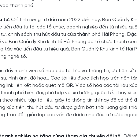
 vào thành phố.
u tư.
Chỉ tính riêng từ đầu năm 2022 đến nay, Ban Quản lý Kh
c tiến đầu tư tới các tổ chức, doanh nghiệp đến từ nhiều quố
u tư, chính sách thu hút đầu tư của thành phố Hải Phòng. Đặc
và Ban Quản lý Khu kinh tế Hải Phòng đã tổ chức thành cô
g tác xúc tiến đầu tư hiệu quả, Ban Quản lý Khu kinh tế Hải
ông nghệ số.
Ban đẩy mạnh việc số hóa các tài liệu và thông tin, ưu tiên sử
ng sự, hình ảnh, đồ họa… Các tài liệu được tích hợp trên nền 
 link liên kết hoặc quét mã QR. Việc số hóa các tài liệu xúc
h thành phố hiện đại, phù hợp với xu hướng quốc tế. Thay vì 
theo nhiều tập tài liệu, giấy tờ thông tin thì nay đã có thể 
g xúc tiến, thu hút đầu tư được giảm bớt thời lượng giới thi
ộng trao đổi, giải đáp các vấn đề được nhà đầu tư nước ngoà
 doanh nghiệp hạ tầng cùng tham gia chuyển đổi số.
Đối v