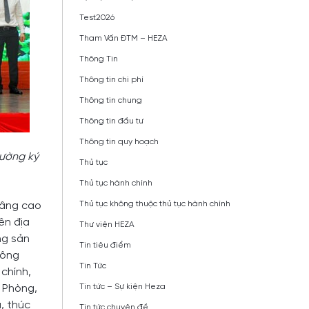
Test2026
Tham Vấn ĐTM – HEZA
Thông Tin
Thông tin chi phí
Thông tin chung
Thông tin đầu tư
Thông tin quy hoạch
Cường ký
Thủ tục
Thủ tục hành chính
Thủ tục không thuộc thủ tục hành chính
nâng cao
ên địa
Thư viện HEZA
ng sản
Tin tiêu điểm
 ông
Tin Tức
chính,
Tin tức – Sự kiện Heza
i Phòng,
, thúc
Tin tức chuyên đề