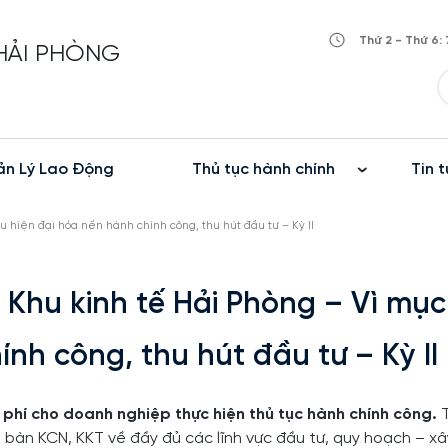
Thứ 2 - Thứ 6: 
 HẢI PHÒNG
n Lý Lao Động
Thủ tục hành chính
Tin t
u hiện đại hóa nền hành chính công, thu hút đầu tư – Kỳ II
 Khu kinh tế Hải Phòng – Vì mục
nh công, thu hút đầu tư – Kỳ II
hi phí cho doanh nghiệp thực hiện thủ tục hành chính công.
T
 bàn KCN, KKT về đầy đủ các lĩnh vực đầu tư, quy hoạch – xâ