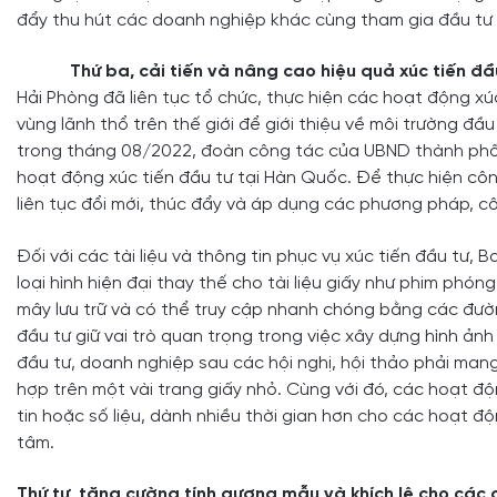
đẩy thu hút các doanh nghiệp khác cùng tham gia đầu tư
Thứ ba, cải tiến và nâng cao hiệu quả xúc tiến đầ
Hải Phòng đã liên tục tổ chức, thực hiện các hoạt động xú
vùng lãnh thổ trên thế giới để giới thiệu về môi trường đầ
trong tháng 08/2022, đoàn công tác của UBND thành phố 
hoạt động xúc tiến đầu tư tại Hàn Quốc. Để thực hiện côn
liên tục đổi mới, thúc đẩy và áp dụng các phương pháp, c
Đối với các tài liệu và thông tin phục vụ xúc tiến đầu tư, 
loại hình hiện đại thay thế cho tài liệu giấy như phim phó
mây lưu trữ và có thể truy cập nhanh chóng bằng các đường
đầu tư giữ vai trò quan trọng trong việc xây dựng hình ản
đầu tư, doanh nghiệp sau các hội nghị, hội thảo phải mang 
hợp trên một vài trang giấy nhỏ. Cùng với đó, các hoạt độn
tin hoặc số liệu, dành nhiều thời gian hơn cho các hoạt đ
tâm.
Thứ tư, tăng cường tính gương mẫu và khích lệ cho các