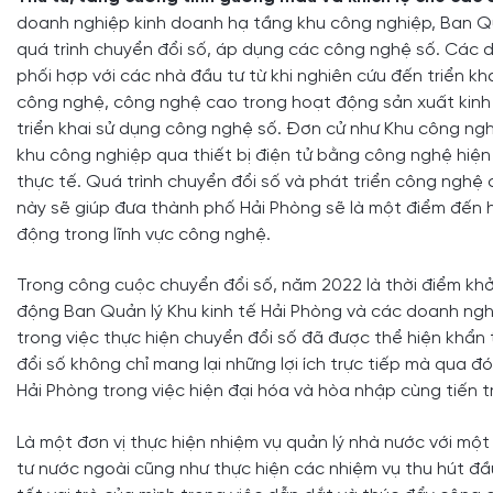
doanh nghiệp kinh doanh hạ tầng khu công nghiệp, Ban Quả
quá trình chuyển đổi số, áp dụng các công nghệ số. Các d
phối hợp với các nhà đầu tư từ khi nghiên cứu đến triển k
công nghệ, công nghệ cao trong hoạt động sản xuất kinh 
triển khai sử dụng công nghệ số. Đơn cử như Khu công ng
khu công nghiệp qua thiết bị điện tử bằng công nghệ hiện 
thực tế. Quá trình chuyển đổi số và phát triển công nghệ 
này sẽ giúp đưa thành phố Hải Phòng sẽ là một điểm đến 
động trong lĩnh vực công nghệ.
Trong công cuộc chuyển đổi số, năm 2022 là thời điểm khở
động Ban Quản lý Khu kinh tế Hải Phòng và các doanh nghi
trong việc thực hiện chuyển đổi số đã được thể hiện khẩn 
đổi số không chỉ mang lại những lợi ích trực tiếp mà qua 
Hải Phòng trong việc hiện đại hóa và hòa nhập cùng tiến trì
Là một đơn vị thực hiện nhiệm vụ quản lý nhà nước với m
tư nước ngoài cũng như thực hiện các nhiệm vụ thu hút đầ