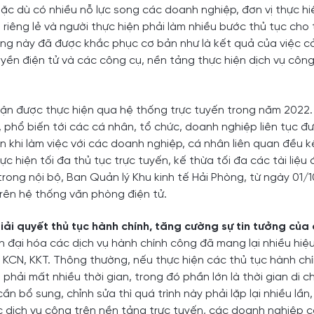
mặc dù có nhiều nỗ lực song các doanh nghiệp, đơn vị thực h
riêng lẻ và người thực hiện phải làm nhiều bước thủ tục cho t
rạng này đã được khắc phục cơ bản như là kết quả của việc c
uyền điện tử và các công cụ, nền tảng thực hiện dịch vụ công
nhận được thực hiện qua hệ thống trực tuyến trong năm 2022
 phổ biến tới các cá nhân, tổ chức, doanh nghiệp liên tục đ
hi làm việc với các doanh nghiệp, cá nhân liên quan đều k
hiện tối đa thủ tục trực tuyến, kế thừa tối đa các tài liệu
ơ trong nội bộ, Ban Quản lý Khu kinh tế Hải Phòng, từ ngày 01/
trên hệ thống văn phòng điện tử.
iải quyết thủ tục hành chính, tăng cường sự tin tưởng của
 đại hóa các dịch vụ hành chính công đã mang lại nhiều hiệ
c KCN, KKT. Thông thường, nếu thực hiện các thủ tục hành ch
ải mất nhiều thời gian, trong đó phần lớn là thời gian di c
n bổ sung, chỉnh sửa thì quá trình này phải lặp lại nhiều lần
các dịch vụ công trên nền tảng trực tuyến, các doanh nghiệp 