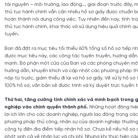
tài nguyên – môi trường, lao động…, giai đoạn trước đây, 
thủ tục hành chính vẫn cần nhiều hồ sơ giấy được chuẩn bị 
hoàn thành nội dung công việc. Tuy nhiên đến nay, tình t
thủ tục hành chính, khai thác và sử dụng hiệu quả chính q
tuyến.
Ban đã đặt ra mục tiêu tối thiểu 60% tổng số hồ sơ tiếp 
được mục tiêu này, các công tác tuyên truyền, hướng dẫn,
mạnh. Bộ phận một cửa của Ban và các phòng chuyên môn k
hướng dẫn, khuyến khích và cập nhật các phương pháp thực 
nộp từ trước, giảm thiểu đi lại và hồ sơ giấy. Về xử lý hồ s
100% hồ sơ, văn bản sẽ được trình và ký duyệt trực tuyến 
Thứ hai, tăng cường tính chính xác và minh bạch trong g
nghiệp vào chính quyền thành phố.
Những hoạt động hiện
lợi ích lớn cho các doanh nghiệp, người lao động trong cá
phương pháp thủ công, nhân sự của doanh nghiệp thường ph
công ty đến địa điểm tiếp nhận hồ sơ. Chưa kể nếu hồ sơ cầ
phát sinh cả về nhân lực và chi phí. Nhưng khi thực hiện 