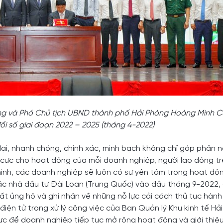
ũng và Phó Chủ tịch UBND thành phố Hải Phòng Hoàng Minh 
i số giai đoạn 2022 – 2025 (tháng 4-2022)
 đại, nhanh chóng, chính xác, minh bạch không chỉ góp phần 
cực cho hoạt động của mỗi doanh nghiệp, người lao động tr
minh, các doanh nghiệp sẽ luôn có sự yên tâm trong hoạt độ
 các nhà đầu tư Đài Loan (Trung Quốc) vào đầu tháng 9-2022,
 ủng hộ và ghi nhận về những nỗ lực cải cách thủ tục hành 
điện tử trong xử lý công việc của Ban Quản lý Khu kinh tế Hả
lực để doanh nghiệp tiếp tục mở rộng hoạt động và giới thiệu