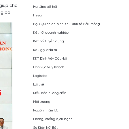
 giúp cho
Hạ tầng xã hội
ng bộ.
Heza
Hội Cựu chiến binh Khu kinh tế Hải Phòng
Kết nối doanh nghiệp
Kết nối tuyển dụng
Kêu gọi đầu tư
KKT Đình Vũ- Cát Hải
Lĩnh vực Quy hoạch
Logistics
Lợi thế
Mẫu hóa hướng dẫn
Môi trường
Nguồn nhân lực
Phòng, chống dịch bệnh
Sự Kiện Nổi Bật