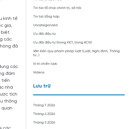
Tin tức tổ chức chính trị, xã hội
Tin tức tổng hợp
u kinh tế
c gia,
Uncategorized
 biệt
Ưu đãi đầu tư
ng các
Ưu đãi đầu tư (trong KKT, trong KCN)
 Phòng đã
Văn bản quy phạm pháp luật (Luật, Nghị định, Thông
tư…)
Vị trí chiến lược
 dụng các
Videos
tảng đám
 tiến
Lưu trữ
các nhà
được tích
ệu thông
Tháng 7 2026
i quan
Tháng 6 2026
Tháng 5 2026
ới các