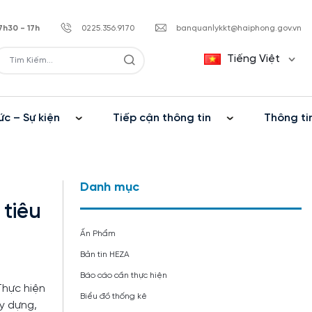
7h30 - 17h
0225.356.9170
banquanlykkt@haiphong.gov.vn
Tiếng Việt
ức – Sự kiện
Tiếp cận thông tin
Thông ti
Danh mục
 tiêu
Ấn Phẩm
Bản tin HEZA
Báo cáo cần thực hiện
hực hiện
Biểu đồ thống kê
y dựng,