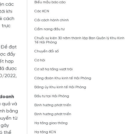
Biểu mẫu báo cáo
iện các
ới khi
Các KCN
ải cách
Cải cách hành chính
 trực
Cẩm nang đầu tư
Chuỗi sự kiện 30 năm thành lập Ban Quản lý Khu Kinh
Tế Hải Phòng
. Để đạt
Chuyển đổi số
ược đẩy
Cơ hội
ết hợp
 đã được
Cơ sở hạ tầng vượt trội
10/2022,
Công đoàn Khu kinh tế Hải Phòng
Đảng ủy Khu kinh tế Hải Phòng
 doanh
Đầu tư tại Hải Phòng
u quả và
Định hướng phát triển
ính bằng
Định hướng phát triển
huyển từ
Hạ tầng giao thông
, gây
có thể
Hạ tầng KCN