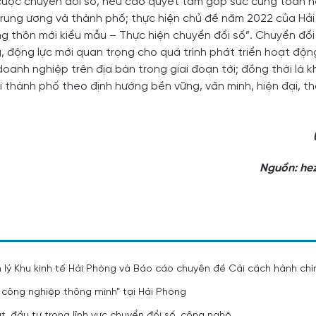
g cuộc chuyển đổi số, nêu cao quyết tâm góp sức cùng toàn 
Trung ương và thành phố; thực hiện chủ đề năm 2022 của Hải
ng thôn mới kiểu mẫu – Thực hiện chuyển đổi số”. Chuyển đổi
g, động lực mới quan trọng cho quá trình phát triển hoạt độ
oanh nghiệp trên địa bàn trong giai đoạn tới; đồng thời là 
hội thành phố theo định hướng bền vững, văn minh, hiện đại, t
Nguồn: hez
 lý Khu kinh tế Hải Phòng và Báo cáo chuyên đề Cải cách hành chí
 công nghiệp thông minh” tại Hải Phòng
, đầu tư trong lĩnh vực chuyển đổi số, công nghệ