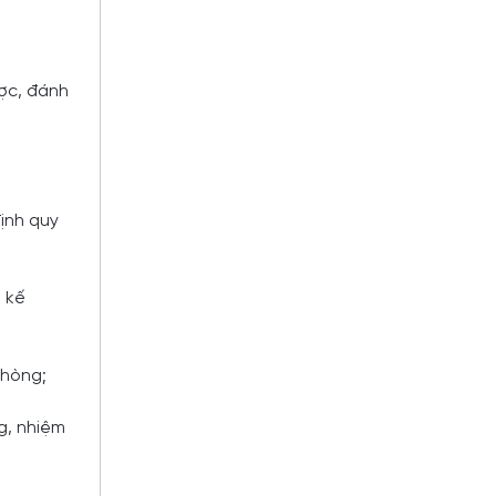
ược, đánh
ịnh quy
 kế
Phòng;
g, nhiệm