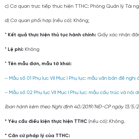
c) Cơ quan trực tiếp thực hiện TTHC: Phòng Quản lý Tài n
d) Cơ quan phối hợp (nếu có): Không;
*
Kết quả thực hiện thủ tục hành chính:
Giấy xác nhận đăn
*
Lệ phí:
Không
*
Tên mẫu đơn, mẫu tờ khai:
– Mẫu số 01 Phụ lục VII Mục I Phụ lục: mẫu văn bản đề ngh
– Mẫu số 02 Phụ lục VII Mục I Phụ lục: mẫu cấu trúc và nộ
(ban hành kèm theo Nghị định 40/2019/NĐ-CP ngày 13/5/2
* Yêu cầu điều kiện thực hiện TTHC
(nếu có): Không.
* Căn cứ pháp lý của TTHC: