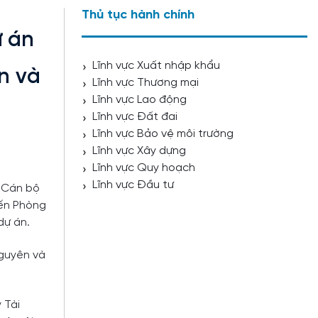
Thủ tục hành chính
ự án
Lĩnh vực Xuất nhập khẩu
n và
Lĩnh vực Thương mại
Lĩnh vực Lao động
Lĩnh vực Đất đai
Lĩnh vực Bảo vệ môi trường
Lĩnh vực Xây dựng
Lĩnh vực Quy hoạch
Lĩnh vực Đầu tư
. Cán bộ
đến Phòng
dự án.
nguyên và
 Tài