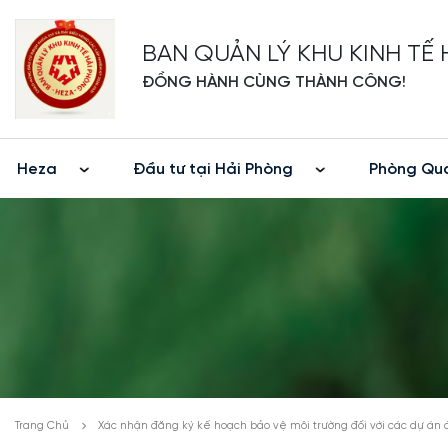
BAN QUẢN LÝ KHU KINH TẾ
ĐỒNG HÀNH CÙNG THÀNH CÔNG!
Heza
Đầu tư tại Hải Phòng
Phòng Quả
Trang Chủ
Xác nhận đăng ký kế hoạch bảo vệ môi trường đối với các dự án 