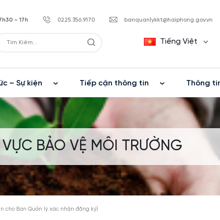
7h30 - 17h
0225.356.9170
banquanlykkt@haiphong.gov.vn
Tiếng Việt
ức – Sự kiện
Tiếp cận thông tin
Thông ti
H VỰC BẢO VỆ MÔI TRƯỜNG
ền cho Ban Quản lý xác nhận đăng ký)