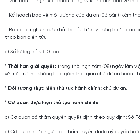
– Văn bản đề nghị xác nhận đăng ký kế hoạch bảo vệ môi t
– Kế hoạch bảo vệ môi trường của dự án (03 bản) (kèm the
– Báo cáo nghiên cứu khả thi đầu tư xây dựng hoặc báo cá
theo bản điện tử).
b) Số lượng hồ sơ: 01 bộ
*
Thời hạn giải quyết:
trong thời hạn tám (08) ngày làm v
vệ môi trường không bao gồm thời gian chủ dự án hoàn ch
*
Đối tượng thực hiện thủ tục hành chính:
chủ dự án.
*
Cơ quan thực hiện thủ tục hành chính:
a) Cơ quan có thẩm quyền quyết định theo quy định: Sở Tà
b) Cơ quan hoặc người có thẩm quyền được uỷ quyền hoặc p