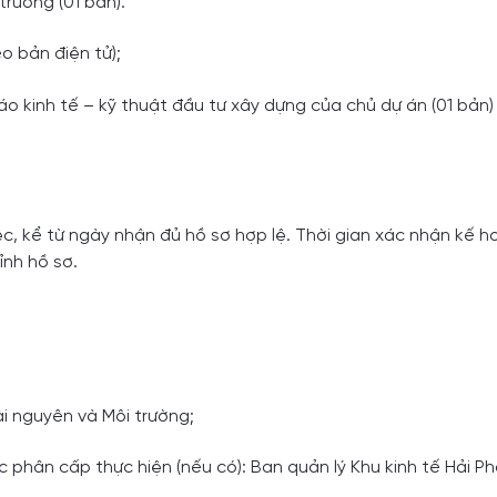
rường (01 bản).
o bản điện tử);
o kinh tế – kỹ thuật đầu tư xây dựng của chủ dự án (01 bản)
iệc, kể từ ngày nhận đủ hồ sơ hợp lệ. Thời gian xác nhận kế 
ỉnh hồ sơ.
i nguyên và Môi trường;
hân cấp thực hiện (nếu có): Ban quản lý Khu kinh tế Hải P