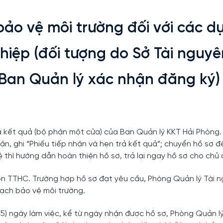
ảo vệ môi trường đối với các d
hiệp (đối tượng do Sở Tài nguyê
 Ban Quản lý xác nhận đăng ký)
rả kết quả (bộ phận một cửa) của Ban Quản lý KKT Hải Phòng
hận, ghi “Phiếu tiếp nhận và hẹn trả kết quả”; chuyển hồ sơ 
 thì hướng dẫn hoàn thiện hồ sơ, trả lại ngay hồ sơ cho chủ 
iện TTHC. Trường hợp hồ sơ đạt yêu cầu, Phòng Quản lý Tài 
ạch bảo vệ môi trường.
5) ngày làm việc, kể từ ngày nhận được hồ sơ, Phòng Quản lý