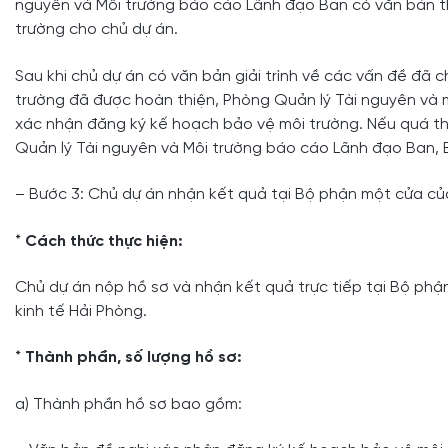
nguyên và Môi trường báo cáo Lãnh đạo Ban có văn bản t
trường cho chủ dự án.
Sau khi chủ dự án có văn bản giải trình về các vấn đề đã
trường đã được hoàn thiện, Phòng Quản lý Tài nguyên và m
xác nhận đăng ký kế hoạch bảo vệ môi trường. Nếu quá thờ
Quản lý Tài nguyên và Môi trường báo cáo Lãnh đạo Ban, B
– Bước 3: Chủ dự án nhận kết quả tại Bộ phận một cửa củ
*
Cách thức thực hiện:
Chủ dự án nộp hồ sơ và nhận kết quả trực tiếp tại Bộ phậ
kinh tế Hải Phòng.
*
Thành phần, số lượng hồ sơ:
a) Thành phần hồ sơ bao gồm: