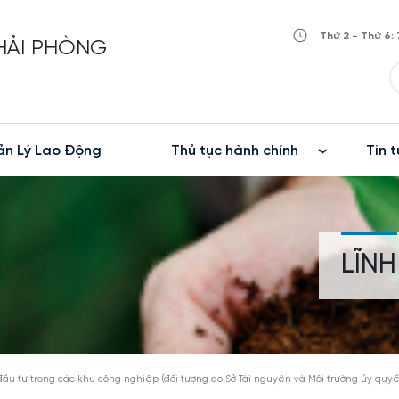
Thứ 2 - Thứ 6: 
 HẢI PHÒNG
n Lý Lao Động
Thủ tục hành chính
Tin t
LĨN
đầu tư trong các khu công nghiệp (đối tượng do Sở Tài nguyên và Môi trường ủy quy