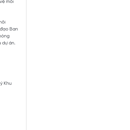
vệ môi
môi
h đạo Ban
Phòng
 dự án.
lý Khu