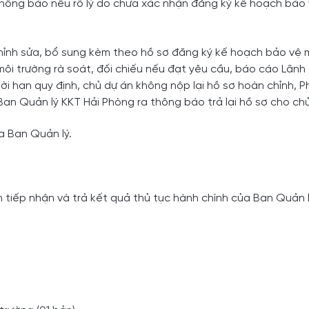
hông báo nêu rõ lý do chưa xác nhận đăng ký kế hoạch bảo 
 chỉnh sửa, bổ sung kèm theo hồ sơ đăng ký kế hoạch bảo vệ 
ôi trường rà soát, đối chiếu nếu đạt yêu cầu, báo cáo Lãn
i hạn quy định, chủ dự án không nộp lại hồ sơ hoàn chỉnh, 
an Quản lý KKT Hải Phòng ra thông báo trả lại hồ sơ cho chủ
a Ban Quản lý.
n tiếp nhận và trả kết quả thủ tục hành chính của Ban Quản 