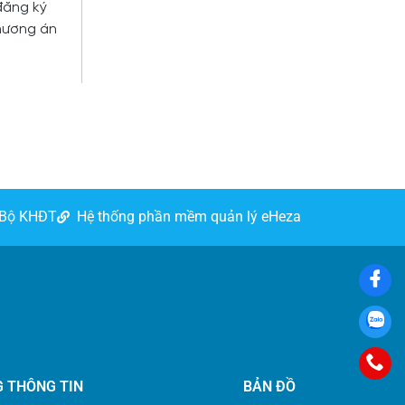
đăng ký
phương án
 Bộ KHĐT
Hệ thống phần mềm quản lý eHeza
G THÔNG TIN
BẢN ĐỒ