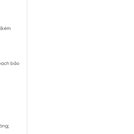
 (kèm
hoạch bảo
hòng;