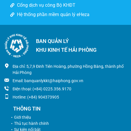
Cổng dịch vụ công Bộ KHĐT
Hệ thống phần mềm quản lý eHeza
BAN QUẢN LÝ
KHU KINH TẾ HẢI PHÒNG
Địa chỉ: 5,7,9 Đinh Tiên Hoàng, phường Hồng Bàng, thành phố
Hải Phòng
Email: banquanlykkt@haiphong.gov.vn
Điện thoại: (+84) 0225.356.9170
Hotline: (+84) 904373905
THÔNG TIN
Giới thiệu
Thủ tục hành chính
Sự kiện nổi bật