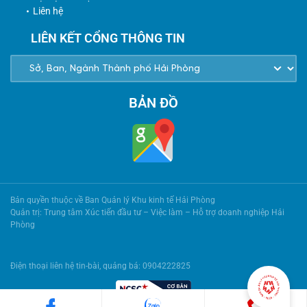
Liên hệ
LIÊN KẾT CỔNG THÔNG TIN
BẢN ĐỒ
Bản quyền thuộc về Ban Quản lý Khu kinh tế Hải Phòng
Quản trị: Trung tâm Xúc tiến đầu tư – Việc làm – Hỗ trợ doanh nghiệp Hải
Phòng
Điện thoại liên hệ tin-bài, quảng bá: 0904222825