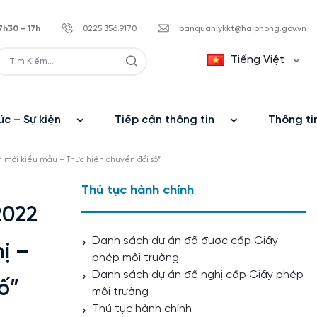
7h30 - 17h
0225.356.9170
banquanlykkt@haiphong.gov.vn
Tiếng Việt
ức – Sự kiện
Tiếp cận thông tin
Thông ti
n mới kiểu mẫu – Thực hiện chuyển đổi số”
Thủ tục hành chính
2022
Danh sách dự án đã được cấp Giấy
ị –
phép môi trường
Danh sách dự án đề nghị cấp Giấy phép
ố”
môi trường
Thủ tục hành chính