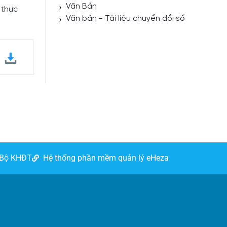
Văn Bản
 thực
Văn bản - Tài liệu chuyển đổi số
 Bộ KHĐT
Hệ thống phần mềm quản lý eHeza