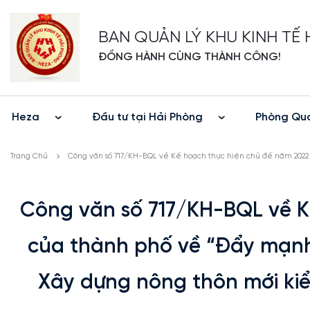
BAN QUẢN LÝ KHU KINH TẾ
ĐỒNG HÀNH CÙNG THÀNH CÔNG!
Heza
Đầu tư tại Hải Phòng
Phòng Quả
Trang Chủ
Công văn số 717/KH-BQL về Kế hoạch thực hiện chủ đề năm 2022 
Công văn số 717/KH-BQL về K
của thành phố về “Đẩy mạnh 
Xây dựng nông thôn mới kiể