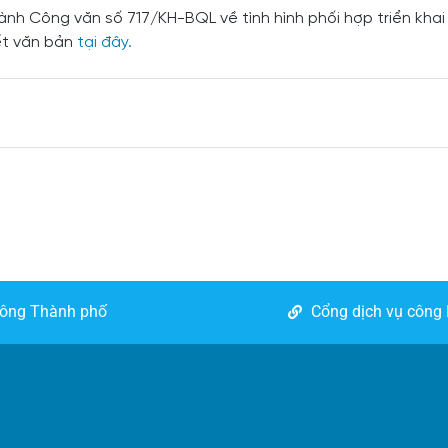
hành Công văn số 717/KH-BQL
về tình hình phối hợp triển khai
ết văn bản
tại đây.
công Thành phố
Cổng dịch vụ công